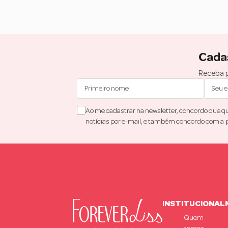
Cada
Receba p
Ao me cadastrar na newsletter, concordo que que
notícias por e-mail, e também concordo com a
INSTITUCIONAL
Quem