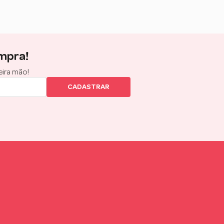
mpra!
eira mão!
CADASTRAR