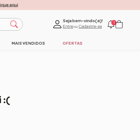
lique aqui
Seja bem-vindo(a)!
1
Entre
Cadastre-se
ou
MAIS VENDIDOS
OFERTAS
 :(