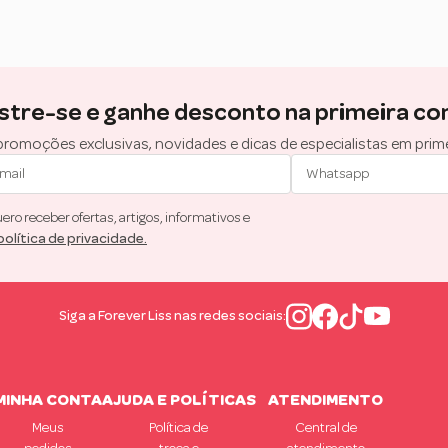
stre-se e ganhe desconto na primeira co
romoções exclusivas, novidades e dicas de especialistas em prim
ro receber ofertas, artigos, informativos e
política de privacidade.
Siga a Forever Liss nas redes sociais:
MINHA CONTA
AJUDA E POLÍTICAS
ATENDIMENTO
Meus
Política de
Central de