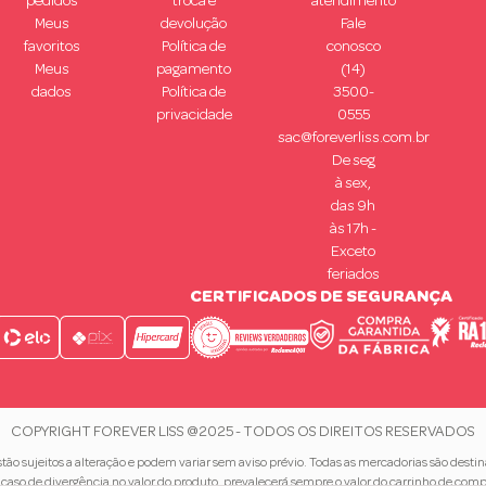
pedidos
troca e
atendimento
Meus
devolução
Fale
favoritos
Política de
conosco
Meus
pagamento
(14)
dados
Política de
3500-
privacidade
0555
sac@foreverliss.com.br
De seg
à sex,
das 9h
às 17h -
Exceto
feriados
CERTIFICADOS DE SEGURANÇA
COPYRIGHT FOREVER LISS @2025 - TODOS OS DIREITOS RESERVADOS
ão sujeitos a alteração e podem variar sem aviso prévio. Todas as mercadorias são desti
caso de divergência no valor do produto, prevalecerá sempre o valor do carrinho de comp