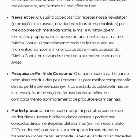
meio do aceite, aos Termos e Condições de Uso.
Newsletter:
O usuário pode optar por receber nossa newsletter
(promoções exclusivas, novidades e dicas de especialistas) por
meio do preenchimento de nome, e-mail e WhatsApp em
formulário próprio ou incluindo voluntariamente seu e-mail no
“Minha Conta”. O cancelamento pode ser feito a qualquer
momento clicando no link no rodapé dos e-mails, acessando
"Minha Conta" ou enviando e-mail para o canal indicado neste
Aviso.
Pesquisas e Perfil de Consumo:
O usuário poderá participar de
pesquisas conduzidas pela Forever Liss para melhor compreensão
de seu perfil e preferências (ex.: tipo e estado do cabelo e linhas de
interesse). As informações são usadas para análise de
comportamento, aprimoramento de produtos e campanhas.
Marketplace:
Usuários podem adquirir produtos por meio de
Marketplaces. Nessa hipótese, dados pessoais podem ser
coletados diretamente pelas plataformas (ex.: nome completo,
CPF e endereço) para viabilizar a compra e demais etapas da
transação. Consulte os Termos de Uso e o Aviso de Privacidade das