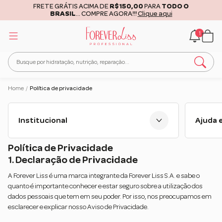
FRETE GRÁTIS ACIMA DE
R$150,00
PARA
TODO O
BRASIL
... COMPRE AGORA!!!
Clique aqui
1
Home
/
Política de privacidade
Institucional
Ajuda e
Política de Privacidade
1. Declaração de Privacidade
A Forever Liss é uma marca integrante da Forever Liss S.A. e sabe o
quanto é importante conhecer e estar seguro sobre a utilização dos
dados pessoais que tem em seu poder. Por isso, nos preocupamos em
esclarecer e explicar nosso Aviso de Privacidade.