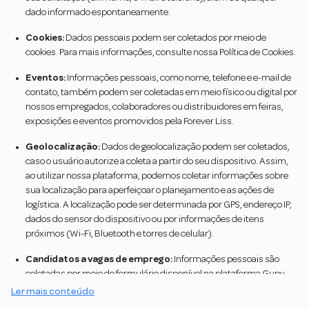
dado informado espontaneamente.
Cookies:
Dados pessoais podem ser coletados por meio de
cookies. Para mais informações, consulte nossa Política de Cookies.
Eventos:
Informações pessoais, como nome, telefone e e-mail de
contato, também podem ser coletadas em meio físico ou digital por
nossos empregados, colaboradores ou distribuidores em feiras,
exposições e eventos promovidos pela Forever Liss.
Geolocalização:
Dados de geolocalização podem ser coletados,
caso o usuário autorize a coleta a partir do seu dispositivo. Assim,
ao utilizar nossa plataforma, podemos coletar informações sobre
sua localização para aperfeiçoar o planejamento e as ações de
logística. A localização pode ser determinada por GPS, endereço IP,
dados do sensor do dispositivo ou por informações de itens
próximos (Wi-Fi, Bluetooth e torres de celular).
Candidatos a vagas de emprego:
Informações pessoais são
coletadas por meio do formulário disponível na plataforma Gupy
(link na página “Trabalhe Conosco”), como nome, e-mail, telefone,
Ler mais conteúdo
cidade e demais informações profissionais. As informações serão