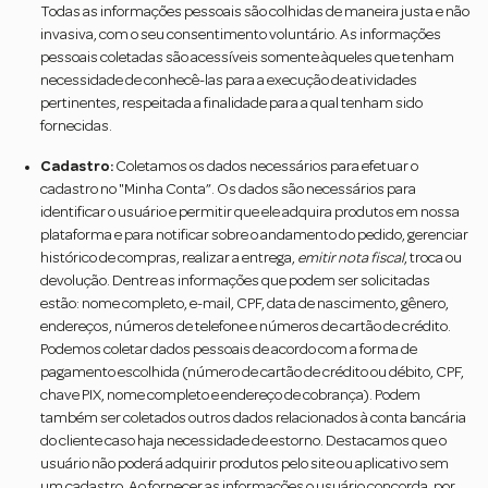
Todas as informações pessoais são colhidas de maneira justa e não
invasiva, com o seu consentimento voluntário. As informações
pessoais coletadas são acessíveis somente àqueles que tenham
necessidade de conhecê-las para a execução de atividades
pertinentes, respeitada a finalidade para a qual tenham sido
fornecidas.
Cadastro:
Coletamos os dados necessários para efetuar o
cadastro no "Minha Conta”. Os dados são necessários para
identificar o usuário e permitir que ele adquira produtos em nossa
plataforma e para notificar sobre o andamento do pedido, gerenciar
histórico de compras, realizar a entrega,
emitir nota fiscal
, troca ou
devolução. Dentre as informações que podem ser solicitadas
estão: nome completo, e-mail, CPF, data de nascimento, gênero,
endereços, números de telefone e números de cartão de crédito.
Podemos coletar dados pessoais de acordo com a forma de
pagamento escolhida (número de cartão de crédito ou débito, CPF,
chave PIX, nome completo e endereço de cobrança). Podem
também ser coletados outros dados relacionados à conta bancária
do cliente caso haja necessidade de estorno. Destacamos que o
usuário não poderá adquirir produtos pelo site ou aplicativo sem
um cadastro. Ao fornecer as informações o usuário concorda, por