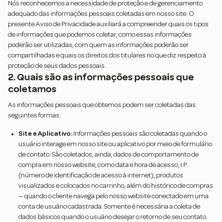
Nós reconhecemos a necessidade de proteção e de gerenciamento
adequado das informações pessoais coletadas em nosso site. O
presente Aviso de Privacidade auxiliará a compreender quais os tipos
de informações que podemos coletar, como essas informações
poderão ser utilizadas, com quem as informações poderão ser
compartilhadas e quais os direitos dos titulares no que diz respeito à
proteção de seus dados pessoais.
2. Quais são as informações pessoais que
coletamos
As informações pessoais que obtemos podem ser coletadas das
seguintes formas:
Site e Aplicativo:
Informações pessoais são coletadas quando o
usuário interage em nosso site ou aplicativo por meio de formulário
de contato. São coletados, ainda, dados de comportamento de
compra em nosso website, como data e hora de acesso, I.P.
(número de identificação de acesso à internet), produtos
visualizados e colocados no carrinho, além do histórico de compras
— quando o cliente navega pelo nosso website conectado em uma
conta de usuário cadastrada. Somente é necessária a coleta de
dados básicos quando o usuário desejar o retorno de seu contato.