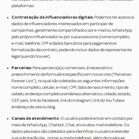
plataformas.
Contratação de influenciadores digitais:
Podemos ter acesso a
dados de influenciadores interessados em participar de
campanhas, geralmente compartilhados por e-mail ou WhatsApp
pelo próprio influenciador ou por sua assessoria (nome completo,
e-mail, telefone, CPF e dados bancários para pagamento e
formalização de contrato, podendo incluir dados de representante
legal quando houver).
Parcerias:
Para parceiro(a)s comerciais, é necessário o
preenchimento de formulário específico em nosso site (“Parcerias
Forever Liss”), no qual são coletadas as seguintes informações:
nome completo, celular, e-mail, CPF, data de nascimento, tipo de
cabelo, endereço completo e endereço alternativo, cidade, estado,
CEP, país, link do Facebook, link do Instagram, link do YouTube e
endereço de site ou blog.
Canais de atendimento:
O usuário poderá entrar em contato por
meio de WhatsApp, Chatbot, Chat, envio de e-mail e telefone. Os
dados pessoais são coletados para identificar o usuário e atender
sua solicitação (ex.: nome, e-mail e telefone), além de qualquer