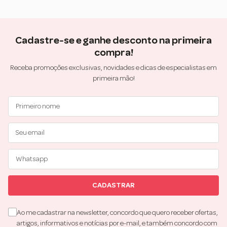
compartilhadas conosco para análise curricular e condução de
processos seletivos. Recomendamos consultar o Termo de Uso e o
Aviso de Privacidade da plataforma.
Cadastre-se e ganhe desconto na primeira
Empregados:
Dados pessoais coletados para registro do
compra!
empregado, em atendimento à legislação trabalhista e execução do
contrato de trabalho.
Receba promoções exclusivas, novidades e dicas de especialistas em
primeira mão!
Monitoramento de redes disponibilizadas pela Forever Liss:
Coletamos dados pessoais de todos os usuários da rede cabeada e
Wi-Fi disponibilizada pela Forever Liss, com base em interesses
legítimos, para fins de monitoramento interno e/ou externo do
ambiente artificial disponibilizado.
Excepcionalmente, a Forever Liss realizará o tratamento de
dados pessoais sensíveis
, caso em que as disposições da LGPD
serão devidamente observadas.
3. Mídias Sociais
CADASTRAR
A Forever Liss se utiliza também da Mídia Social para se comunicar e
interagir com seus clientes e consumidores, por meio de websites de
Ao me cadastrar na newsletter, concordo que quero receber ofertas,
terceiros como, por exemplo, o Facebook, Instagram, YouTube, Blog
artigos, informativos e notícias por e-mail, e também concordo com
Forever Liss, Pinterest, TikTok ou Spotify. Estes websites de terceiros