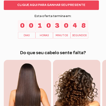
CLIQUE AQUI PARA GANHAR SEU PRESENTE
Esta oferta termina em:
0
0
1
0
3
0
4
7
DIAS
HORAS
MINUTOS
SEGUNDOS
Do que seu cabelo sente falta?