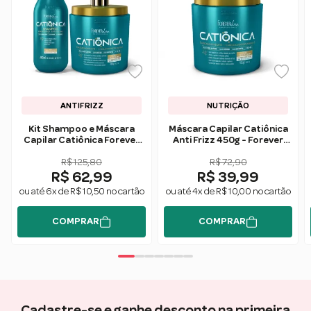
ANTIFRIZZ
NUTRIÇÃO
Kit Shampoo e Máscara
Máscara Capilar Catiônica
Capilar Catiônica Forever
Anti Frizz 450g - Forever
Liss
Liss
R$ 125,80
R$ 72,90
R$ 62,99
R$ 39,99
ou até 6x de R$ 10,50 no cartão
ou até 4x de R$ 10,00 no cartão
COMPRAR
COMPRAR
Cadastre-se e ganhe desconto na primeira