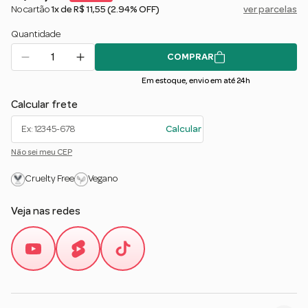
No cartão
1x de R$ 11,55
(2.94% OFF)
ver parcelas
Quantidade
COMPRAR
Em estoque, envio em até 24h
Calcular frete
Calcular
Não sei meu CEP
Cruelty Free
Vegano
Veja nas redes