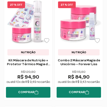
27 % OFF
27 % OFF
NUTRIÇÃO
NUTRIÇÃO
Kit Máscara de Nutrição +
Combo 2 Máscara Magia de
Protetor Térmico Magia de
Unicórnio – Forever Liss
Unicórnio - Forever Liss
R$ 129,80
R$ 115,80
R$ 94,90
R$ 84,90
ou até 10x de R$ 9,49 no cartão
ou até 9x de R$ 9,43 no cartão
COMPRAR
COMPRAR