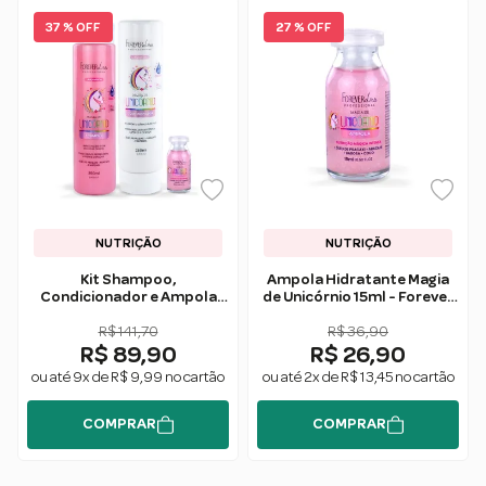
37 % OFF
27 % OFF
NUTRIÇÃO
NUTRIÇÃO
Kit Shampoo,
Ampola Hidratante Magia
Condicionador e Ampola
de Unicórnio 15ml - Forever
Magia de Unicórnio Forever
Liss
R$ 141,70
Liss
R$ 36,90
R$ 89,90
R$ 26,90
ou até 9x de R$ 9,99 no cartão
ou até 2x de R$ 13,45 no cartão
COMPRAR
COMPRAR