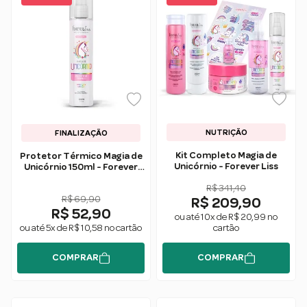
NUTRIÇÃO
FINALIZAÇÃO
Kit Completo Magia de
Protetor Térmico Magia de
Unicórnio - Forever Liss
Unicórnio 150ml - Forever
Liss
R$ 341,40
R$ 69,90
R$ 209,90
R$ 52,90
ou até 10x de R$ 20,99 no
ou até 5x de R$ 10,58 no cartão
cartão
COMPRAR
COMPRAR