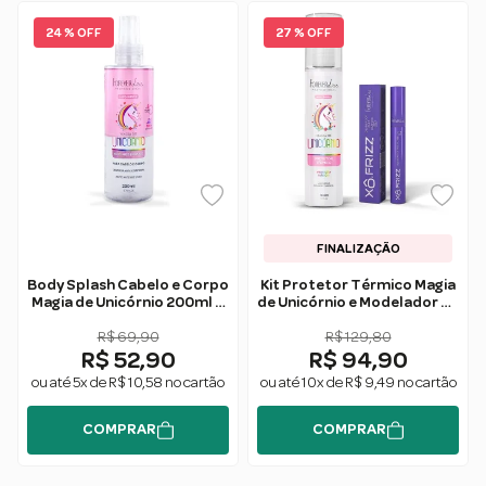
24 % OFF
27 % OFF
FINALIZAÇÃO
Body Splash Cabelo e Corpo
Kit Protetor Térmico Magia
Magia de Unicórnio 200ml –
de Unicórnio e Modelador de
Forever Liss
fios Xô Frizz Forever Liss
R$ 69,90
R$ 129,80
R$ 52,90
R$ 94,90
ou até 5x de R$ 10,58 no cartão
ou até 10x de R$ 9,49 no cartão
COMPRAR
COMPRAR