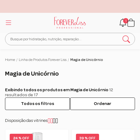
1
Home
/
Linha de Produtos Forever Liss
/
Magia de Unicórnio
Magia de Unicórnio
Exibindo todos os produtos em Magia de Unicórnio
12
resultados de 17
Todos os filtros
Ordenar
Disposição das vitrines
24 % OFF
39 % OFF