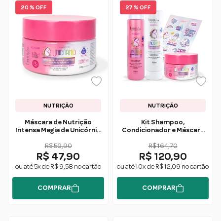
20 % OFF
27 % OFF
NUTRIÇÃO
NUTRIÇÃO
Máscara de Nutrição
Kit Shampoo,
Intensa Magia de Unicórnio
Condicionador e Máscara
250g - Forever Liss
Magia de Unicórnio Forever
R$ 59,90
R$ 164,70
Liss
R$ 47,90
R$ 120,90
ou até 5x de R$ 9,58 no cartão
ou até 10x de R$ 12,09 no cartão
COMPRAR
COMPRAR