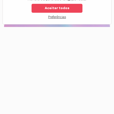
Aceitar todos
1
2
Preferências
Magia de Unicórnio
A
Linha Magia de Unicórnio
é aquele combo mágico que
transforma qualquer rotina capilar em cuidado rápido, prático e
eficiente. Com
fórmulas leves e multifuncionais
, ela hidrata,
nutre e protege os fios no dia a dia sem pesar.