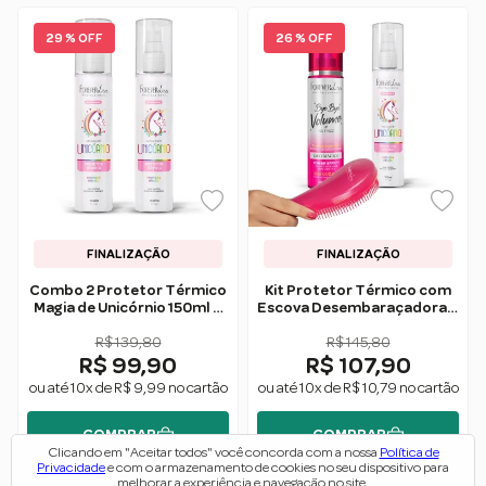
29 % OFF
26 % OFF
FINALIZAÇÃO
FINALIZAÇÃO
Combo 2 Protetor Térmico
Kit Protetor Térmico com
Magia de Unicórnio 150ml –
Escova Desembaraçadora –
Forever Liss
Forever Liss
R$ 139,80
R$ 145,80
R$ 99,90
R$ 107,90
ou até 10x de R$ 9,99 no cartão
ou até 10x de R$ 10,79 no cartão
COMPRAR
COMPRAR
Clicando em "Aceitar todos" você concorda com a nossa
Política de
Privacidade
e com o armazenamento de cookies no seu dispositivo para
melhorar a experiência e navegação no site.