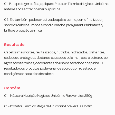
01. Para proteger os fios, aplique o Protetor Térmico Magia de Unicórnio
antes e após entrar no mar ou piscina.
02. Ele também pode ser utilizado após o banho, como finalizador,
sobre os cabelos limpos e condicionados para garantir hidratação,
brilho e proteção térmica.
Resultado
Cabelos mais fortes, revitalizados, nutridos, hidratados, brilhantes,
sedosos e protegidos de danos causados pelo mar, pela piscina ou por
agressões térmicas, decorrentes do uso de secador e chapinha. O
resultado dos produtos pode variar de acordo com o estado e
condições de cada tipo de cabelo.
Contém
01 - Máscara Nutrição Magia de Unicórnio Forever Liss 250g
01 - Protetor Térmico Magia de Unicórnio Forever Liss 150ml