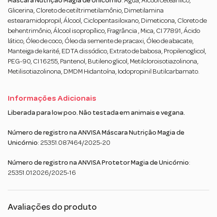
Máscara Nutrição Magia de Unicórnio
: Água, Álcool cetearílico,
Glicerina, Cloreto de cetiltrimetilamônio, Dimetilamina
estearamidopropil, Álcool, Ciclopentasiloxano, Dimeticona, Cloreto de
behentrimônio, Álcool isopropílico, Fragrância , Mica, CI 77891, Ácido
lático, Óleo de coco, Óleo da semente de pracaxi, Óleo de abacate,
Manteiga de karité, EDTA dissódico, Extrato de babosa, Propilenoglicol,
PEG-90, CI 16255, Pantenol, Butileno glicol, Metilcloroisotiazolinona,
Metilisotiazolinona, DMDM Hidantoína, Iodopropinil Butilcarbamato.
Informações Adicionais
Liberada para low poo. Não testada em animais e vegana.
Número de registro na ANVISA Máscara Nutrição Magia de
Unicórnio
: 25351.087464/2025-20
Número de registro na ANVISA Protetor Magia de Unicórnio
:
25351.012026/2025-16
Avaliações do produto