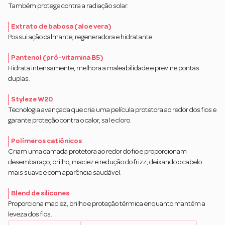
Também protege contra a radiação solar.
Extrato de babosa (aloe vera)
Possui ação calmante, regeneradora e hidratante.
Pantenol (pró-vitamina B5)
Hidrata intensamente, melhora a maleabilidade e previne pontas
duplas.
Styleze W20
Tecnologia avançada que cria uma película protetora ao redor dos fios e
garante proteção contra o calor, sal e cloro.
Polímeros catiônicos
Criam uma camada protetora ao redor do fio e proporcionam
desembaraço, brilho, maciez e redução do frizz, deixando o cabelo
mais suave e com aparência saudável.
Blend de silicones
Proporciona maciez, brilho e proteção térmica enquanto mantém a
leveza dos fios.