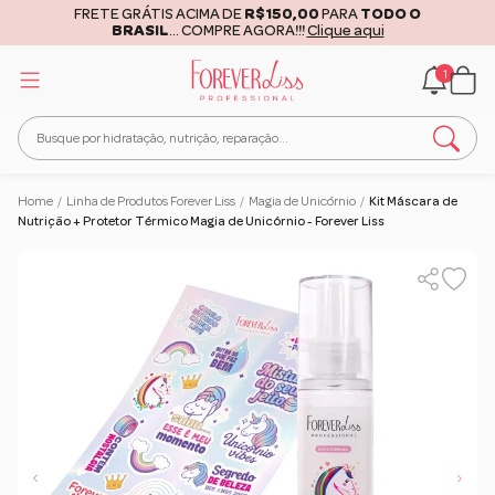
FRETE GRÁTIS ACIMA DE
R$150,00
PARA
TODO O
BRASIL
... COMPRE AGORA!!!
Clique aqui
1
Home
/
Linha de Produtos Forever Liss
/
Magia de Unicórnio
/
Kit Máscara de
Nutrição + Protetor Térmico Magia de Unicórnio - Forever Liss