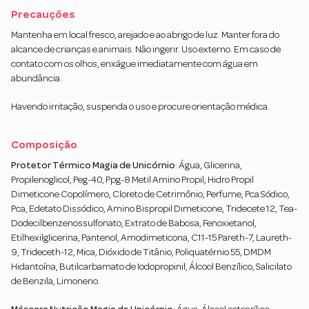
Precauções
Mantenha em local fresco, arejado e ao abrigo de luz. Manter fora do
alcance de crianças e animais. Não ingerir. Uso externo. Em caso de
contato com os olhos, enxágue imediatamente com água em
abundância.
Havendo irritação, suspenda o uso e procure orientação médica.
Composição
Protetor Térmico Magia de Unicórnio
: Água, Glicerina,
Propilenoglicol, Peg-40, Ppg-8 Metil Amino Propil, Hidro Propil
Dimeticone Copolímero, Cloreto de Cetrimônio, Perfume, Pca Sódico,
Pca, Edetato Dissódico, Amino Bispropil Dimeticone, Tridecete 12, Tea-
Dodecilbenzenossulfonato, Extrato de Babosa, Fenoxietanol,
Etilhexilglicerina, Pantenol, Amodimeticona, C11-15 Pareth-7, Laureth-
9, Trideceth-12, Mica, Dióxido de Titânio, Poliquatérnio 55, DMDM
Hidantoína, Butilcarbamato de Iodopropinil, Álcool Benzílico, Salicilato
de Benzila, Limoneno.