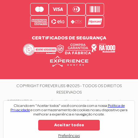
CERTIFICADOS DE SEGURANÇA
COPYRIGHT FOREVER LISS @2025 - TODOS OS DIREITOS
RESERVADOS
IMPORTANTE! Os preços e estoque estão sujeitos a alteração e podem variar sem
Clicando em "Aceitar todos" você concorda com a nossa
Política de
aviso prévio. Todas as mercadorias são destinadas a uso e consumo do adquirente.
Privacidade
e com o armazenamento de cookies no seu dispositivo para
Em caso de divergência no valor do produto, prevalecerá sempre o valor do
melhorar a experiência e navegação no site.
carrinho de compras.
Estrada Municipal Vereador Lamartine José de Oliveira, N° 1145 - Extrema/MG |
Aceitar todos
CEP: 37646-028 |
CNPJ: 08.958.817/0003-40 |
Inscrição Estadual: 416.118.979.112
Preferências