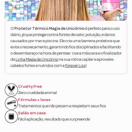
O
Protetor Térmico Magia de Unicórnio
é perfeito para o uso
diário, já que protege contra fontes de calor, poluição, e danos
causados por mar e piscina. Ele cria uma barreira protetora que
evita o ressecamento, garantindo fios disciplinados e facilitando
o desembaraço na hora de pentear. Use a máscara e o finalizador
da
Linha Magia de Unicórnio
na sua rotina capilar e aproveite
cabelos fortes e nutridos com a
Forever Liss
!
Cruelty Free
Zero crueldade animal
Fórmulas + leves
Tratamentos que não pesam e respeitam seus fios
Salão em casa
Fácil aplicação, resultado que surpreende