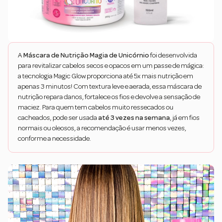
A
Máscara de Nutrição Magia de Unicórnio
foi desenvolvida
para revitalizar cabelos secos e opacos em um passe de mágica:
a tecnologia Magic Glow proporciona até 5x mais nutrição em
apenas 3 minutos! Com textura leve e aerada, essa máscara de
nutrição repara danos, fortalece os fios e devolve a sensação de
maciez. Para quem tem cabelos muito ressecados ou
cacheados, pode ser usada
até 3 vezes na semana
, já em fios
normais ou oleosos, a recomendação é usar menos vezes,
conforme a necessidade.