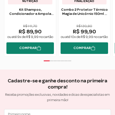
NUTRIÇÃO
FINALIZAÇÃO
Kit Shampoo,
Combo 2 Protetor Térmico
Condicionador e Ampola
Magia de Unicórnio 150ml –
Magia de Unicórnio Forever
Forever Liss
Liss
R$ 141,70
R$ 139,80
R$ 89,90
R$ 99,90
ou até 9x de R$ 9,99 no cartão
ou até 10x de R$ 9,99 no cartão
COMPRAR
COMPRAR
Cadastre-se e ganhe desconto na primeira
compra!
Receba promoções exclusivas, novidades e dicas de especialistas em
primeira mão!