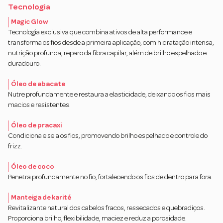
Tecnologia
Magic Glow
Tecnologia exclusiva que combina ativos de alta performance e
transforma os fios desde a primeira aplicação, com hidratação intensa,
nutrição profunda, reparo da fibra capilar, além de brilho espelhado e
duradouro.
Óleo de abacate
Nutre profundamente e restaura a elasticidade, deixando os fios mais
macios e resistentes.
Óleo de pracaxi
Condiciona e sela os fios, promovendo brilho espelhado e controle do
frizz.
Óleo de coco
Penetra profundamente no fio, fortalecendo os fios de dentro para fora.
Manteiga de karité
Revitalizante natural dos cabelos fracos, ressecados e quebradiços.
Proporciona brilho, flexibilidade, maciez e reduz a porosidade.