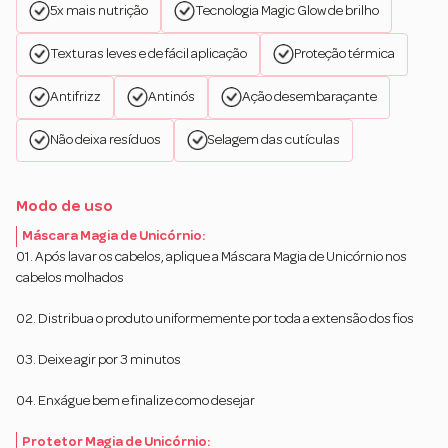
5x mais nutrição
Tecnologia Magic Glow de brilho
Texturas leves e de fácil aplicação
Proteção térmica
Antifrizz
Antinós
Ação desembaraçante
Não deixa resíduos
Selagem das cutículas
Modo de uso
Máscara Magia de Unicórnio:
01. Após lavar os cabelos, aplique a Máscara Magia de Unicórnio nos
cabelos molhados
02. Distribua o produto uniformemente por toda a extensão dos fios
03. Deixe agir por 3 minutos
04. Enxágue bem e finalize como desejar
Protetor Magia de Unicórnio: