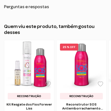
Perguntas e respostas
Quem viu este produto, também gostou
desses
25 % OFF
RECONSTRUÇÃO
FINALIZAÇÃO
RECONSTRUÇÃO
Kit Resgate dos Fios Forever
Reconstrutor SOS
Liss
Antiemborrachamento