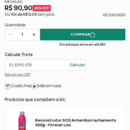
R$ 126,80
R$ 90,90
28% OFF
Ou
10x de R$ 9,09
sem juros
ver parcelas
Quantidade
COMPRAR
Em estoque, envio em até 24h
Calcular frete
Calcular
Não sei meu CEP
Cruelty Free
Salão em casa
Produtos que compõem o kit:
Reconstrutor SOS Antiemborrachamento
300g - Forever Liss