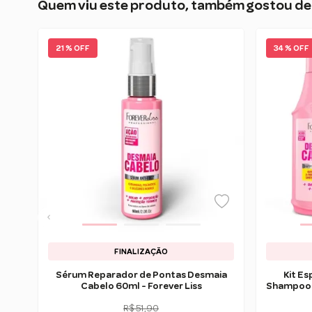
Quem viu este produto, também gostou de
21 % OFF
34 % OFF
FINALIZAÇÃO
Sérum Reparador de Pontas Desmaia
Kit E
Cabelo 60ml - Forever Liss
Shampoo 
R$ 51,90