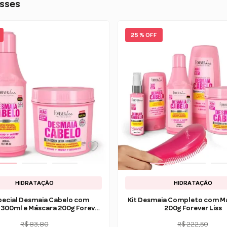
sses
25 % OFF
HIDRATAÇÃO
HIDRATAÇÃO
special Desmaia Cabelo com
Kit Desmaia Completo com M
300ml e Máscara 200g Forever
200g Forever Liss
Liss
R$ 83,80
R$ 222,50