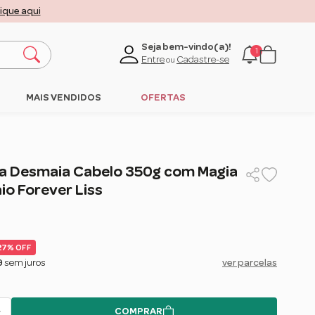
lique aqui
Seja bem-vindo(a)!
1
Entre
Cadastre-se
ou
MAIS VENDIDOS
OFERTAS
ra Desmaia Cabelo 350g com Magia
io Forever Liss
27% OFF
9
sem juros
ver parcelas
COMPRAR