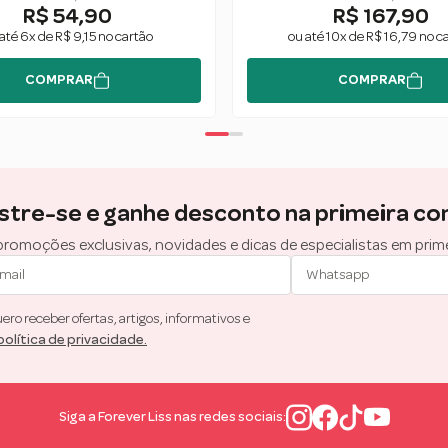
R$ 54,90
R$ 167,90
até 6x de R$ 9,15 no cartão
ou até 10x de R$ 16,79 no c
COMPRAR
COMPRAR
stre-se e ganhe desconto na primeira co
romoções exclusivas, novidades e dicas de especialistas em prim
ro receber ofertas, artigos, informativos e
política de privacidade.
Siga a Forever Liss nas redes sociais: