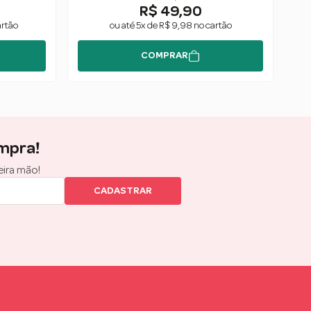
R$ 49,90
artão
ou até 5x de R$ 9,98 no cartão
COMPRAR
mpra!
eira mão!
CADASTRAR