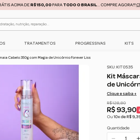
RÁTIS ACIMA DE
R$150,00
PARA
TODO O BRASIL
... COMPRE AGORA!!!
C
OS
TRATAMENTOS
PROGRESSIVAS
KITS
maia Cabelo 350g com Magia de Unicórnio Forever Liss
SKU: KIT0535
Kit Másca
de Unicórn
Clique e saiba +
R$ 128,80
R$ 93,90
Ou
10x de R$ 9,3
Quantidade