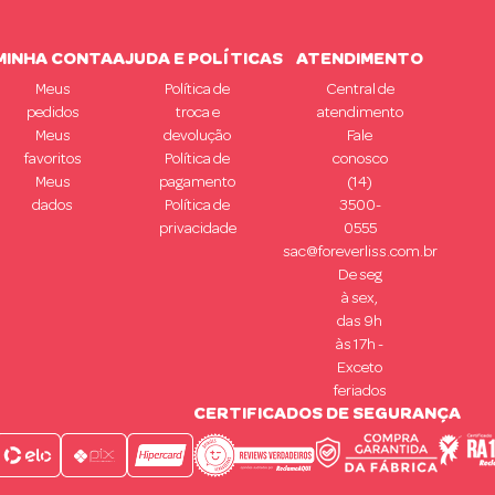
MINHA CONTA
AJUDA E POLÍTICAS
ATENDIMENTO
Meus
Política de
Central de
pedidos
troca e
atendimento
Meus
devolução
Fale
favoritos
Política de
conosco
Meus
pagamento
(14)
dados
Política de
3500-
privacidade
0555
sac@foreverliss.com.br
De seg
à sex,
das 9h
às 17h -
Exceto
feriados
CERTIFICADOS DE SEGURANÇA