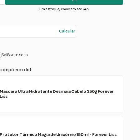
Em estoque, envio em até 24h
Calcular
Salão em casa
compõem o kit:
Máscara Ultra Hidratante Desmaia Cabelo 350g Forever
Liss
Protetor Térmico Magia de Unicórnio 150ml - Forever Liss