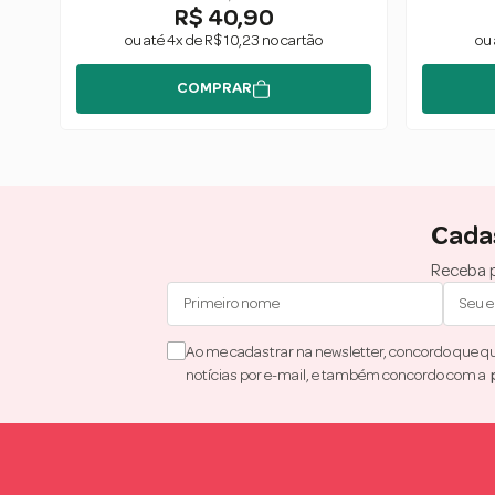
R$ 40,90
ou até 4x de R$ 10,23 no cartão
ou 
COMPRAR
Cada
Receba p
Ao me cadastrar na newsletter, concordo que que
notícias por e-mail, e também concordo com a