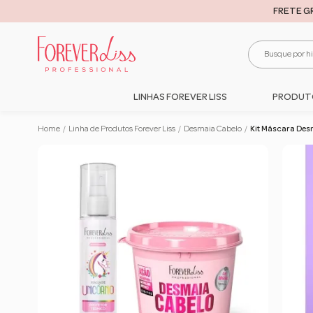
FRETE G
LINHAS FOREVER LISS
PRODUT
Home
/
Linha de Produtos Forever Liss
/
Desmaia Cabelo
/
Kit Máscara Des