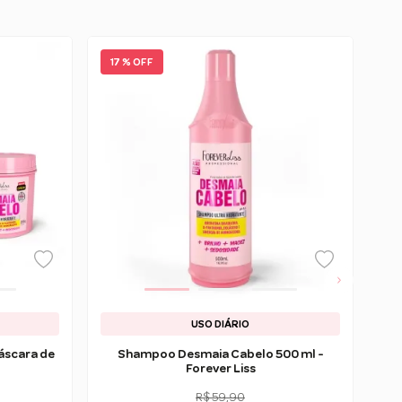
17 % OFF
2
USO DIÁRIO
áscara de
Shampoo Desmaia Cabelo 500 ml -
Forever Liss
R$ 59,90