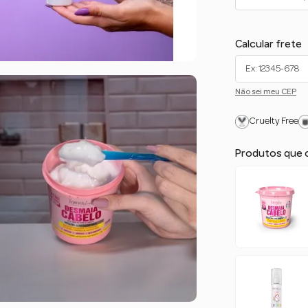
Calcular frete
Não sei meu CEP
Cruelty Free
Produtos que 