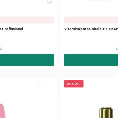
o Profissional
Vitamina para Cabelo, Pele e U
ão
o
24 % OFF