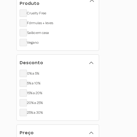
Produto
Cruelty Free
Fórmulas + leves
Salão em casa
Vegano
Desconto
0% a 5%
5% a 10%
15% a 20%
20% a 25%
25% a 30%
Preço