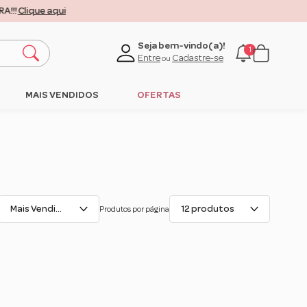
lique aqui
Seja bem-vindo(a)!
1
Entre
Cadastre-se
ou
MAIS VENDIDOS
OFERTAS
Mais Vendidos
12 produtos
Produtos por página