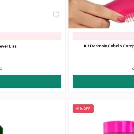
Kit Desmaia Cabelo Comp
ever Liss
ão
o
41 % OFF