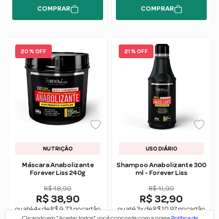
COMPRAR
COMPRAR
20 % OFF
21 % OFF
NUTRIÇÃO
USO DIÁRIO
Máscara Anabolizante
Shampoo Anabolizante 300
Forever Liss 240g
ml - Forever Liss
R$ 48,90
R$ 41,90
R$ 38,90
R$ 32,90
ou até 4x de R$ 9,73 no cartão
ou até 3x de R$ 10,97 no cartão
Clicando em "Aceitar todos" você concorda com a nossa
Política de