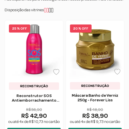
Disposição das vitrines
25 % OFF
20 % OFF
RECONSTRUÇÃO
RECONSTRUÇÃO
Máscara Banho de Verniz
Reconstrutor SOS
250g - Forever Liss
Antiemborrachamento
300g - Forever Liss
R$ 56,90
R$ 48,90
R$ 42,90
R$ 38,90
ou até 4x de R$ 10,73 no cartão
ou até 4x de R$ 9,73 no cartão