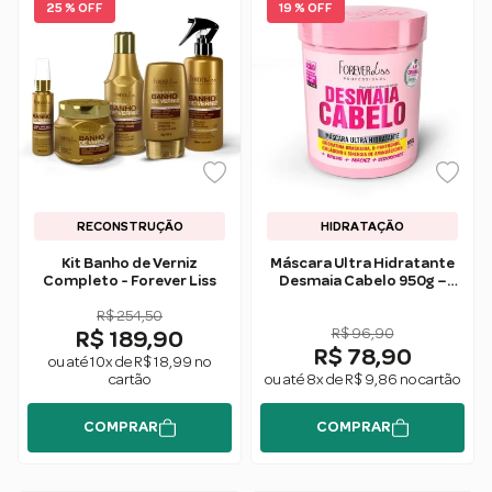
25 % OFF
19 % OFF
RECONSTRUÇÃO
HIDRATAÇÃO
Kit Banho de Verniz
Máscara Ultra Hidratante
Completo - Forever Liss
Desmaia Cabelo 950g –
Forever Liss
R$ 254,50
R$ 96,90
R$ 189,90
R$ 78,90
ou até 10x de R$ 18,99 no
cartão
ou até 8x de R$ 9,86 no cartão
COMPRAR
COMPRAR