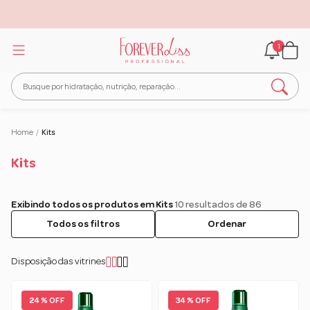
1
Home
/
Kits
Kits
Exibindo todos os produtos em Kits
10 resultados de 86
Todos os filtros
Ordenar
Disposição das vitrines
24 % OFF
34 % OFF