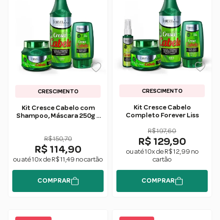
CRESCIMENTO
CRESCIMENTO
Kit Cresce Cabelo
Kit Cresce Cabelo com
Completo Forever Liss
Shampoo, Máscara 250g e
Leave-in Forever Liss
R$ 197,60
R$ 150,70
R$ 129,90
R$ 114,90
ou até 10x de R$ 12,99 no
ou até 10x de R$ 11,49 no cartão
cartão
COMPRAR
COMPRAR