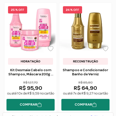
25 % OFF
24 % OFF
HIDRATAÇÃO
RECONSTRUÇÃO
Kit Desmaia Cabelo com
Shampoo e Condicionador
Shampoo, Máscara 200g e
Banho de Verniz
Condicionador Forever Liss
R$ 127,70
R$ 85,80
R$ 95,90
R$ 64,90
ou até 10x de R$ 9,59 no cartão
ou até 7x de R$ 9,27 no cartão
COMPRAR
COMPRAR