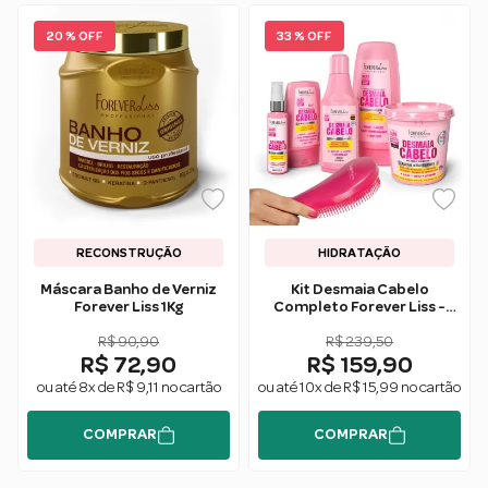
20 % OFF
33 % OFF
RECONSTRUÇÃO
HIDRATAÇÃO
Máscara Banho de Verniz
Kit Desmaia Cabelo
Forever Liss 1Kg
Completo Forever Liss -
Ganhe Escova
R$ 90,90
Desembaraçadora
R$ 239,50
R$ 72,90
R$ 159,90
ou até 8x de R$ 9,11 no cartão
ou até 10x de R$ 15,99 no cartão
COMPRAR
COMPRAR