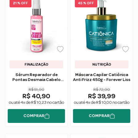
21 % OFF
45 % OFF
FINALIZAÇÃO
NUTRIÇÃO
Sérum Reparador de
Máscara Capilar Catiônica
Pontas Desmaia Cabelo
Anti Frizz 450g - Forever Liss
60ml - Forever Liss
R$ 51,90
R$ 72,90
R$ 40,90
R$ 39,99
ou até 4x de R$ 10,23 no cartão
ou até 4x de R$ 10,00 no cartão
COMPRAR
COMPRAR