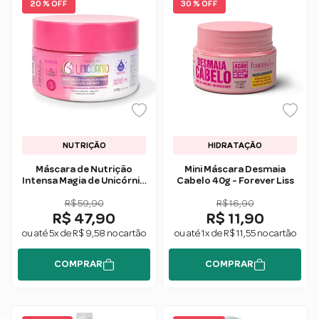
20 % OFF
30 % OFF
NUTRIÇÃO
HIDRATAÇÃO
Máscara de Nutrição
Mini Máscara Desmaia
Intensa Magia de Unicórnio
Cabelo 40g - Forever Liss
250g - Forever Liss
R$ 59,90
R$ 16,90
R$ 47,90
R$ 11,90
ou até 5x de R$ 9,58 no cartão
ou até 1x de R$ 11,55 no cartão
COMPRAR
COMPRAR