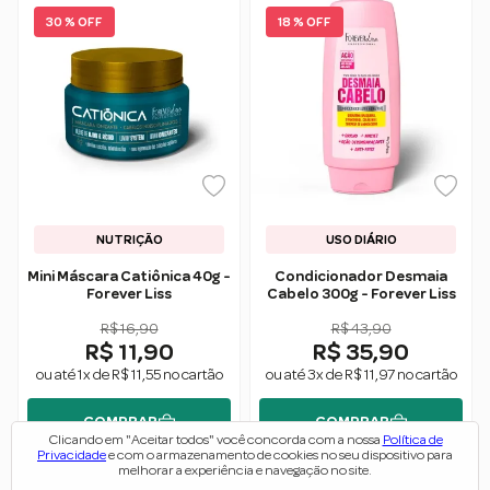
30 % OFF
18 % OFF
NUTRIÇÃO
USO DIÁRIO
Mini Máscara Catiônica 40g -
Condicionador Desmaia
Forever Liss
Cabelo 300g - Forever Liss
R$ 16,90
R$ 43,90
R$ 11,90
R$ 35,90
ou até 1x de R$ 11,55 no cartão
ou até 3x de R$ 11,97 no cartão
COMPRAR
COMPRAR
Clicando em "Aceitar todos" você concorda com a nossa
Política de
Privacidade
e com o armazenamento de cookies no seu dispositivo para
melhorar a experiência e navegação no site.