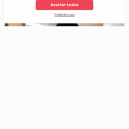
Aceitar todos
1
2
3
4
Preferências
O que causa frizz no cabelo?
O
cabelo com frizz
é um dos incômodos mais comuns na rotina
capilar. Esse efeito arrepiado acontece principalmente quando os fios
estão ressecados, porosos ou com a fibra capilar aberta.