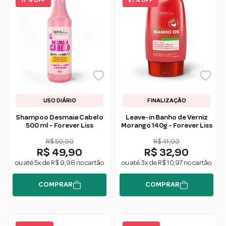
17 % OFF
21 % OFF
USO DIÁRIO
FINALIZAÇÃO
Shampoo Desmaia Cabelo
Leave-in Banho de Verniz
500 ml - Forever Liss
Morango 140g - Forever Liss
R$ 59,90
R$ 41,90
R$ 49,90
R$ 32,90
ou até 5x de R$ 9,98 no cartão
ou até 3x de R$ 10,97 no cartão
COMPRAR
COMPRAR