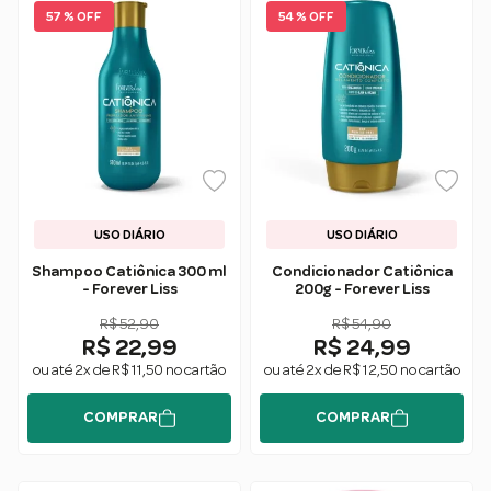
57 % OFF
54 % OFF
USO DIÁRIO
USO DIÁRIO
Shampoo Catiônica 300 ml
Condicionador Catiônica
- Forever Liss
200g - Forever Liss
R$ 52,90
R$ 54,90
R$ 22,99
R$ 24,99
ou até 2x de R$ 11,50 no cartão
ou até 2x de R$ 12,50 no cartão
COMPRAR
COMPRAR