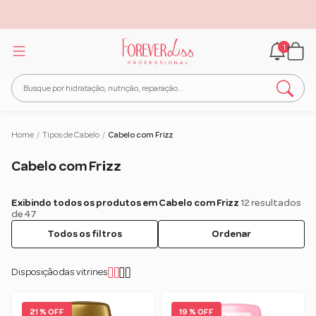
1
Home
/
Tipos de Cabelo
/
Cabelo com Frizz
Cabelo com Frizz
Exibindo todos os produtos em Cabelo com Frizz
12 resultados
de 47
Todos os filtros
Ordenar
Disposição das vitrines
21 % OFF
19 % OFF