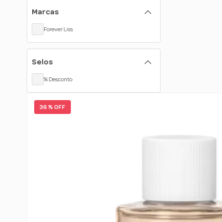
Marcas
Forever Liss
Selos
% Desconto
36 % OFF