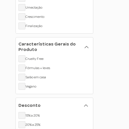
Umectação
Crescimento
Finalização
Matização
Características Gerais do
Uso Diário
Produto
Cronograma
Cruelty Free
Perfumação
Fórmulas + leves
Salão em casa
Vegano
Desconto
15% a 20%
20% a 25%