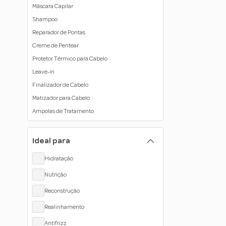
Máscara Capilar
Shampoo
Reparador de Pontas
Creme de Pentear
Protetor Térmico para Cabelo
Leave-in
Finalizador de Cabelo
Matizador para Cabelo
Ampolas de Tratamento
Óleo Capilar
Body Splash
Ideal para
Produto Vegano para o Cabelo
Hidratação
Nutrição
Reconstrução
Realinhamento
Antifrizz