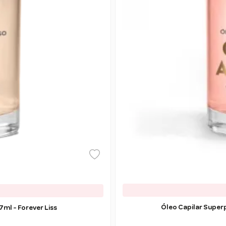
Óleo Capilar Super
leo Capilar Superpoderoso Alinha Meu Fio 7ml - Forever Liss