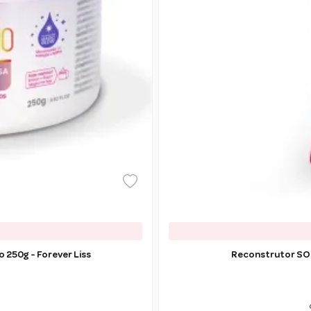
 250g - Forever Liss
Reconstrutor SO