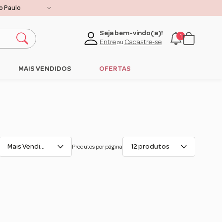
lique aqui
Seja bem-vindo(a)!
1
Entre
Cadastre-se
ou
MAIS VENDIDOS
OFERTAS
Mais Vendidos
12 produtos
Produtos por página