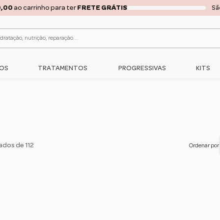
RÁTIS ACIMA DE
R$150,00
PARA
TODO O BRASIL
... COMPRE AGORA!!!
C
OS
TRATAMENTOS
PROGRESSIVAS
KITS
tados de 112
Ordenar por