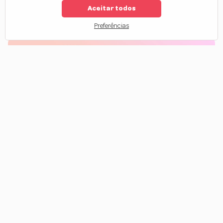
Aceitar todos
1
2
3
...
10
Preferências
Todos os Produtos Forever Liss
Aqui você encontra
todos os produtos Forever Liss
reunidos
em um só lugar! Contamos com opções para cada etapa do cuidado
capilar: são soluções desenvolvidas com
tecnologia profissional
para
hidratar, reconstruir, nutrir, alinhar e finalizar os fios