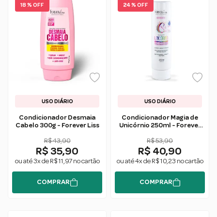
18 % OFF
24 % OFF
USO DIÁRIO
USO DIÁRIO
Condicionador Desmaia
Condicionador Magia de
Cabelo 300g - Forever Liss
Unicórnio 250ml - Forever
Liss
R$ 43,90
R$ 53,90
R$ 35,90
R$ 40,90
ou até 3x de R$ 11,97 no cartão
ou até 4x de R$ 10,23 no cartão
COMPRAR
COMPRAR