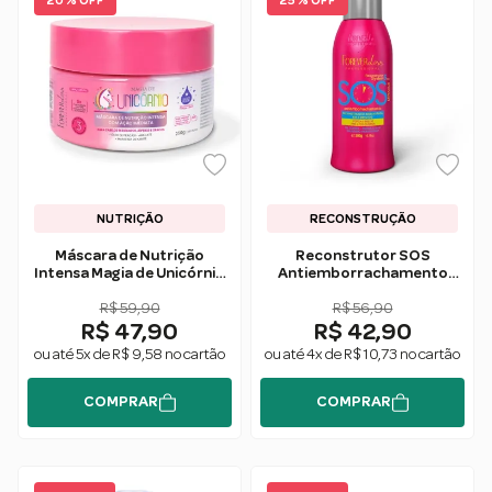
20 % OFF
25 % OFF
NUTRIÇÃO
RECONSTRUÇÃO
Máscara de Nutrição
Reconstrutor SOS
Intensa Magia de Unicórnio
Antiemborrachamento
250g - Forever Liss
300g - Forever Liss
R$ 59,90
R$ 56,90
R$ 47,90
R$ 42,90
ou até 5x de R$ 9,58 no cartão
ou até 4x de R$ 10,73 no cartão
COMPRAR
COMPRAR