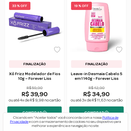
33 % OFF
19 % OFF
FINALIZAÇÃO
FINALIZAÇÃO
Xô Frizz Modelador de Fios
Leave-in Desmaia Cabelo 5
10g – Forever Liss
em 1 140g - Forever Liss
R$ 59,90
R$ 42,90
R$ 39,90
R$ 34,90
ou até 4x de R$ 9,98 no cartão
ou até 3x de R$ 11,63 no cartão
COMPRAR
COMPRAR
Clicando em "Aceitar todos" você concorda com a nossa
Política de
Privacidade
e com o armazenamento de cookies no seu dispositivo para
melhorar a experiência e navegação no site.