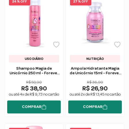
24 % OFF
27 % OFF
USO DIÁRIO
NUTRIÇÃO
Shampoo Magia de
Ampola Hidratante Magia
Unicórnio 250 ml - Forever
de Unicórnio 15ml - Forever
Liss
Liss
R$ 50,90
R$ 36,90
R$ 38,90
R$ 26,90
ou até 4x de R$ 9,73 no cartão
ou até 2x de R$ 13,45 no cartão
COMPRAR
COMPRAR