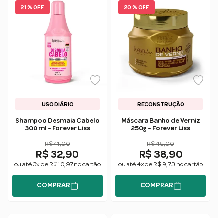
21 % OFF
20 % OFF
USO DIÁRIO
RECONSTRUÇÃO
Shampoo Desmaia Cabelo
Máscara Banho de Verniz
300 ml - Forever Liss
250g - Forever Liss
R$ 41,90
R$ 48,90
R$ 32,90
R$ 38,90
ou até 3x de R$ 10,97 no cartão
ou até 4x de R$ 9,73 no cartão
COMPRAR
COMPRAR