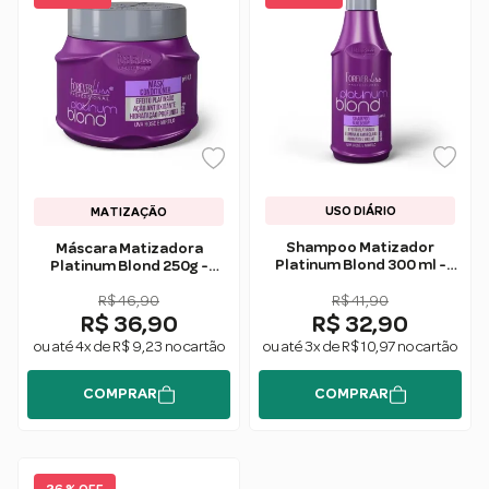
USO DIÁRIO
MATIZAÇÃO
Shampoo Matizador
Máscara Matizadora
Platinum Blond 300 ml -
Platinum Blond 250g -
Forever Liss
Forever Liss
R$ 46,90
R$ 41,90
R$ 36,90
R$ 32,90
ou até 4x de R$ 9,23 no cartão
ou até 3x de R$ 10,97 no cartão
COMPRAR
COMPRAR