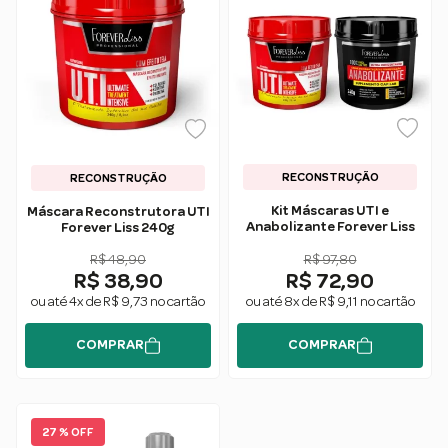
RECONSTRUÇÃO
RECONSTRUÇÃO
Kit Máscaras UTI e
Máscara Reconstrutora UTI
Anabolizante Forever Liss
Forever Liss 240g
R$ 48,90
R$ 97,80
R$ 38,90
R$ 72,90
ou até 4x de R$ 9,73 no cartão
ou até 8x de R$ 9,11 no cartão
COMPRAR
COMPRAR
27 % OFF