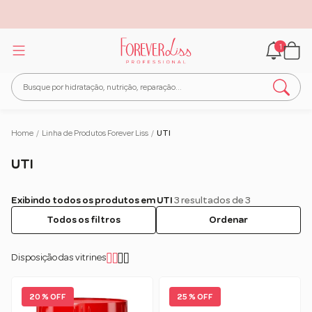
1
Home
/
Linha de Produtos Forever Liss
/
UTI
UTI
Exibindo todos os produtos em UTI
3 resultados de 3
Todos os filtros
Ordenar
Disposição das vitrines
20 % OFF
25 % OFF