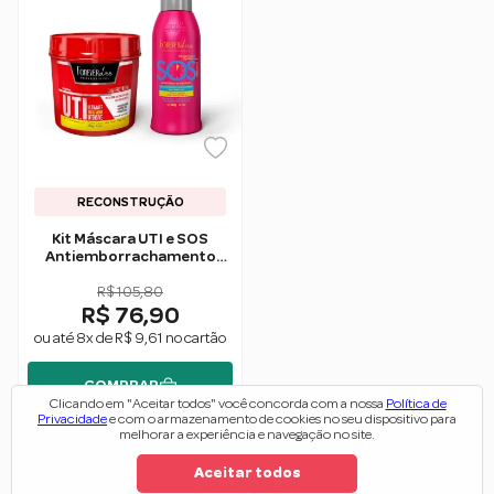
RECONSTRUÇÃO
Kit Máscara UTI e SOS
Antiemborrachamento
Forever Liss
R$ 105,80
R$ 76,90
ou até 8x de R$ 9,61 no cartão
COMPRAR
Clicando em "Aceitar todos" você concorda com a nossa
Política de
Privacidade
e com o armazenamento de cookies no seu dispositivo para
melhorar a experiência e navegação no site.
Aceitar todos
1