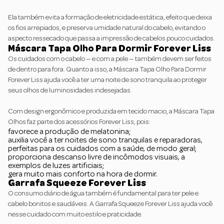
Ela também evita a formação de eletricidade estática, efeito que deixa
os fios arrepiados, e preserva umidade natural do cabelo, evitando o
aspecto ressecado que passa a impressão de cabelos pouco cuidados.
Máscara Tapa Olho Para Dormir Forever Liss
Os cuidados com o cabelo — e com a pele — também devem ser feitos
de dentro para fora. Quanto a isso, a
Máscara Tapa Olho Para Dormir
Forever Liss
ajuda você a ter uma noite de sono tranquila ao proteger
seus olhos de luminosidades indesejadas.
Com design ergonômico e produzida em tecido macio, a Máscara Tapa
Olhos faz parte dos acessórios Forever Liss, pois:
favorece a produção de melatonina;
auxilia você a ter noites de sono tranquilas e reparadoras,
perfeitas para os cuidados com a saúde, de modo geral;
proporciona descanso livre de incômodos visuais, a
exemplos de luzes artificiais;
gera muito mais conforto na hora de dormir.
Garrafa Squeeze Forever Liss
O consumo diário de água também é fundamental para ter pele e
cabelo bonitos e saudáveis. A
Garrafa Squeeze Forever Liss
ajuda você
nesse cuidado com muito estilo e praticidade.