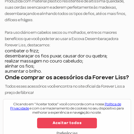
Produzida com material plástico resistente e de altíssima qualidade,
suas cerdas se encaixam e aderem perfeitamente às madeixas,
desembaraçando e alinhando todos os tipos de fios, até os mais finos,
difíceis e frágeis.
Para uso diário em cabelos secos ou molhados, entre os maiores
benefícios que você pode ter ao usar a Escova Desembaraçadora
Forever Liss, destacamos:
combater o frizz;
desembaraçar os fios puxar, causar dor ou quebra;
realizar massagem no couro cabeludo;
alinhar os fios;
aumentar o brilho.
Onde comprar os acessórios da Forever Liss?
Todos esses acessórios você encontra no
site oficial da Forever Liss
a
preço de fábrica!
Clicando em "Aceitar todos" você concorda com a nossa
Política de
Aproveite e confira nossas ofertas e
cupons de desconto
e adquira
Privacidade
e com o armazenamento de cookies no seu dispositivo para
diversos outros produtos, tais como:
melhorar a experiência e navegação no site.
linha de escova progressiva profissional
;
variados tratamentos capilares
;
Aceitar todos
kits completos
para hidratação, nutrição e muito mais!
Preferências