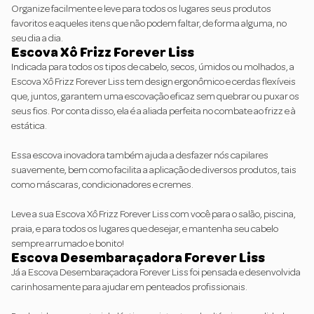
Organize facilmente e leve para todos os lugares seus produtos
favoritos e aqueles itens que não podem faltar, de forma alguma, no
seu dia a dia.
Escova Xô Frizz Forever Liss
Indicada para todos os tipos de cabelo, secos, úmidos ou molhados, a
Escova Xô Frizz Forever Liss
tem design ergonômico e cerdas flexíveis
que, juntos, garantem uma escovação eficaz sem quebrar ou puxar os
seus fios. Por conta disso, ela é a aliada perfeita no combate ao frizz e à
estática.
Essa escova inovadora também ajuda a desfazer nós capilares
suavemente, bem como facilita a aplicação de diversos produtos, tais
como máscaras, condicionadores e cremes.
Leve a sua
Escova Xô Frizz Forever Liss
com você para o salão, piscina,
praia, e para todos os lugares que desejar, e mantenha seu cabelo
sempre arrumado e bonito!
Escova Desembaraçadora Forever Liss
Já a
Escova Desembaraçadora Forever Liss
foi pensada e desenvolvida
carinhosamente para ajudar em penteados profissionais.