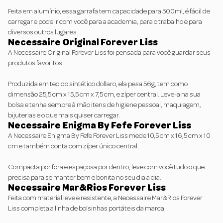
Feita em alumínio, essa garrafa tem capacidade para 500ml, é fácil de
carregar e pode ir com você para a academia, para o trabalho e para
diversos outros lugares.
Necessaire Original Forever Liss
A
Necessaire Original Forever Liss
foi pensada para você guardar seus
produtos favoritos.
Produzida em tecido sintético dollaro, ela pesa 56g, tem como
dimensão 25,5 cm x 15,5 cm x 7,5 cm, e zíper central. Leve-a na sua
bolsa e tenha sempre à mão itens de higiene pessoal, maquiagem,
bijuterias e o que mais quiser carregar.
Necessaire Enigma By Fefe Forever Liss
A
Necessaire Enigma By Fefe Forever Liss
mede 10,5 cm x 16,5 cm x 10
cm e também conta com zíper único central.
Compacta por fora e espaçosa por dentro, leve com você tudo o que
precisa para se manter bem e bonita no seu dia a dia.
Necessaire Mar&Rios Forever Liss
Feita com material leve e resistente, a
Necessaire Mar&Rios Forever
Liss
completa a linha de bolsinhas portáteis da marca.