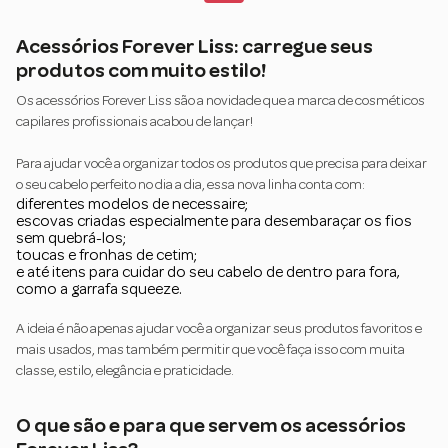
Acessórios Forever Liss: carregue seus
produtos com muito estilo!
Os acessórios Forever Liss são a novidade que a marca de cosméticos
capilares profissionais acabou de lançar!
Para ajudar você a organizar todos os produtos que precisa para deixar
o seu cabelo perfeito no dia a dia, essa nova linha conta com:
diferentes modelos de necessaire;
escovas criadas especialmente para desembaraçar os fios
sem quebrá-los;
toucas e fronhas de cetim;
e até itens para cuidar do seu cabelo de dentro para fora,
como a garrafa squeeze.
A ideia é não apenas ajudar você a organizar seus produtos favoritos e
mais usados, mas também permitir que você faça isso com muita
classe, estilo, elegância e praticidade.
O que são e para que servem os acessórios