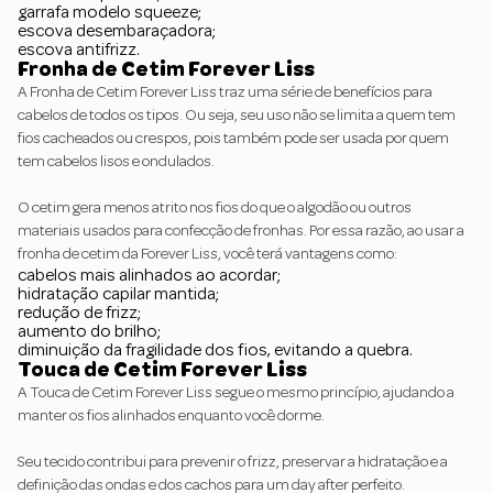
garrafa modelo squeeze;
escova desembaraçadora;
escova antifrizz.
Fronha de Cetim Forever Liss
A
Fronha de Cetim Forever Liss
traz uma série de benefícios para
cabelos de todos os tipos. Ou seja, seu uso não se limita a quem tem
fios cacheados ou crespos, pois também pode ser usada por quem
tem cabelos lisos e ondulados.
O cetim gera menos atrito nos fios do que o algodão ou outros
materiais usados para confecção de fronhas. Por essa razão, ao usar a
fronha de cetim da Forever Liss, você terá vantagens como:
cabelos mais alinhados ao acordar;
hidratação capilar mantida;
redução de frizz;
aumento do brilho;
diminuição da fragilidade dos fios, evitando a quebra.
Touca de Cetim Forever Liss
A
Touca de Cetim Forever Liss
segue o mesmo princípio, ajudando a
manter os fios alinhados enquanto você dorme.
Seu tecido contribui para prevenir o frizz, preservar a hidratação e a
definição das ondas e dos cachos para um day after perfeito.