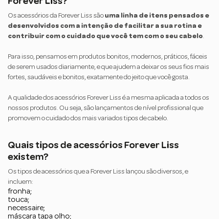
Forever Liss?
Os acessórios da Forever Liss são
uma linha de itens pensados e
desenvolvidos com a intenção de facilitar a sua rotina e
contribuir com o cuidado que você tem com o seu cabelo
.
Para isso, pensamos em produtos bonitos, modernos, práticos, fáceis
de serem usados diariamente, e que ajudem a deixar os seus fios mais
fortes, saudáveis e bonitos, exatamente do jeito que você gosta.
A qualidade dos acessórios Forever Liss é a mesma aplicada a todos os
nossos produtos. Ou seja, são lançamentos de nível profissional que
promovem o cuidado dos mais variados tipos de cabelo.
Quais tipos de acessórios Forever Liss
existem?
Os tipos de acessórios que a Forever Liss lançou são diversos, e
incluem:
fronha;
touca;
necessaire;
máscara tapa olho;