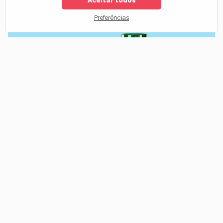
Aceitar todos
1
2
Preferências
Hidratação
A
hidratação
é uma das etapas mais importantes para manter o
cabelo bonito, saudável e cheio de vida. Ela devolve a água e os
nutrientes que os fios perdem no dia a dia com a exposição solar,
poluição e uso de secador. A Forever Liss conta com uma linha
completa de produtos para hidratar o cabelo, com fórmulas que
tratam profundamente sem pesar e opções para todos os tipos de fios.