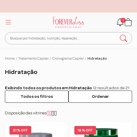
1
Home
/
Tratamento Capilar
/
Cronograma Capilar
/
Hidratação
Hidratação
Exibindo todos os produtos em Hidratação
12 resultados de 21
Todos os filtros
Ordenar
Disposição das vitrines
21 % OFF
19 % OFF