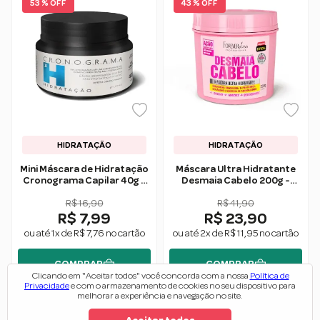
53 % OFF
43 % OFF
HIDRATAÇÃO
HIDRATAÇÃO
Mini Máscara de Hidratação
Máscara Ultra Hidratante
Cronograma Capilar 40g -
Desmaia Cabelo 200g -
Forever Liss
Forever Liss
R$ 16,90
R$ 41,90
R$ 7,99
R$ 23,90
ou até 1x de R$ 7,76 no cartão
ou até 2x de R$ 11,95 no cartão
COMPRAR
COMPRAR
Clicando em "Aceitar todos" você concorda com a nossa
Política de
Privacidade
e com o armazenamento de cookies no seu dispositivo para
melhorar a experiência e navegação no site.