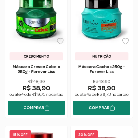
CRESCIMENTO
NUTRIÇÃO
Máscara Cresce Cabelo
Máscara Cachos 250g -
250g - Forever Liss
Forever Liss
R$ 48,90
R$ 48,90
R$ 38,90
R$ 38,90
ou até 4x de R$ 9,73 no cartão
ou até 4x de R$ 9,73 no cartão
COMPRAR
COMPRAR
15 % OFF
20 % OFF