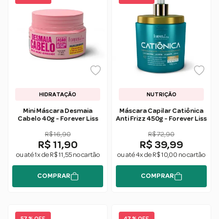
HIDRATAÇÃO
NUTRIÇÃO
Mini Máscara Desmaia
Máscara Capilar Catiônica
Cabelo 40g - Forever Liss
Anti Frizz 450g - Forever Liss
R$ 16,90
R$ 72,90
R$ 11,90
R$ 39,99
ou até 1x de R$ 11,55 no cartão
ou até 4x de R$ 10,00 no cartão
COMPRAR
COMPRAR
57 % OFF
47 % OFF