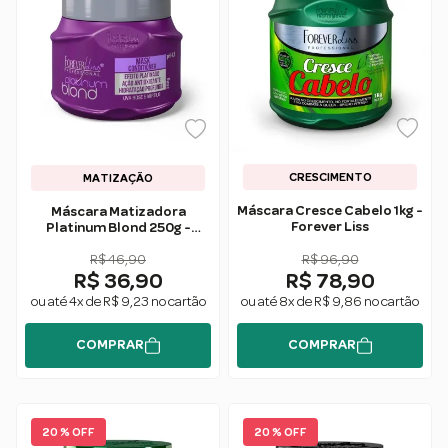
CRESCIMENTO
MATIZAÇÃO
Máscara Cresce Cabelo 1kg -
Máscara Matizadora
Forever Liss
Platinum Blond 250g -
Forever Liss
R$ 46,90
R$ 96,90
R$ 36,90
R$ 78,90
ou até 4x de R$ 9,23 no cartão
ou até 8x de R$ 9,86 no cartão
COMPRAR
COMPRAR
20 % OFF
20 % OFF