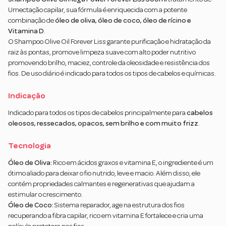
Umectação capilar, sua fórmula é enriquecida com a potente
combinação de
óleo de oliva, óleo de coco, óleo de rícino e
Vitamina D
.
O Shampoo Olive Oil Forever Liss garante purificação e hidratação da
raiz às pontas, promove limpeza suave com alto poder nutritivo
promovendo brilho, maciez, controle da oleosidade e resistência dos
fios. De uso diário é indicado para todos os tipos de cabelos e químicas.
Indicação
Indicado para todos os tipos de cabelos principalmente para
cabelos
oleosos, ressecados, opacos, sem brilho e com muito frizz
.
Tecnologia
Óleo de Oliva:
Rico em ácidos graxos e vitamina E, o ingrediente é um
ótimo aliado para deixar o fio nutrido, leve e macio. Além disso, ele
contém propriedades calmantes e regenerativas que ajudam a
estimular o crescimento.
Óleo de Coco:
Sistema reparador, age na estrutura dos fios
recuperando a fibra capilar, rico em vitamina E fortalece e cria uma