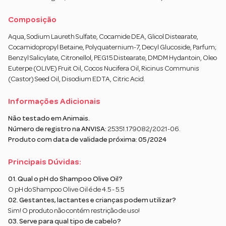
Composição
Aqua, Sodium Laureth Sulfate, Cocamide DEA, Glicol Distearate,
Cocamidopropyl Betaine, Polyquaternium-7, Decyl Glucoside, Parfum;
Benzyl Salicylate, Citronellol, PEG15 Distearate, DMDM Hydantoin, Oleo
Euterpe (OLIVE) Fruit Oil, Cocos Nucifera Oil, Ricinus Communis
(Castor) Seed Oil, Disodium EDTA, Citric Acid.
Informações Adicionais
Não testado em Animais.
Número de registro na ANVISA:
25351.179082/2021-06.
Produto com data de validade próxima: 05/2024
Principais Dúvidas:
01. Qual o pH do Shampoo Olive Oil?
O pH do Shampoo Olive Oil é de 4.5 - 5.5
02. Gestantes, lactantes e crianças podem utilizar?
Sim! O produto não contém restrição de uso!
03. Serve para qual tipo de cabelo?