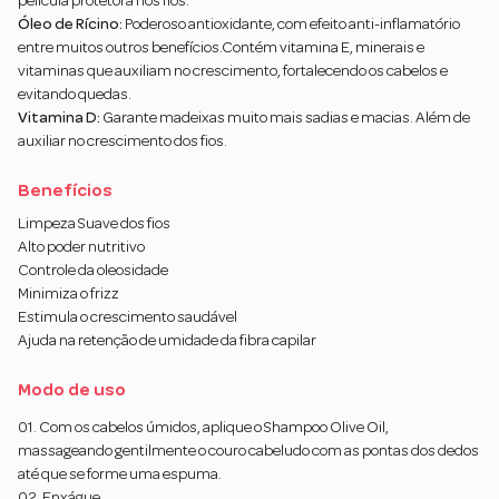
película protetora nos fios.
Óleo de Rícino:
Poderoso antioxidante, com efeito anti-inflamatório
entre muitos outros benefícios.Contém vitamina E, minerais e
vitaminas que auxiliam no crescimento, fortalecendo os cabelos e
evitando quedas.
Vitamina D:
Garante madeixas muito mais sadias e macias. Além de
auxiliar no crescimento dos fios.
Benefícios
Limpeza Suave dos fios
Alto poder nutritivo
Controle da oleosidade
Minimiza o frizz
Estimula o crescimento saudável
Ajuda na retenção de umidade da fibra capilar
Modo de uso
01. Com os cabelos úmidos, aplique o Shampoo Olive Oil,
massageando gentilmente o couro cabeludo com as pontas dos dedos
até que se forme uma espuma.
02. Enxágue.