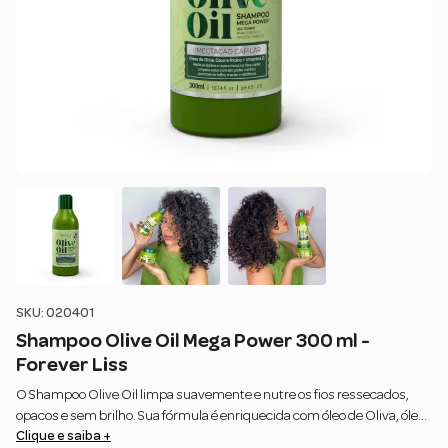
SKU: 020401
Shampoo Olive Oil Mega Power 300 ml -
Forever Liss
O Shampoo Olive Oil limpa suavemente e nutre os fios ressecados,
opacos e sem brilho. Sua fórmula é enriquecida com óleo de Oliva, óleo
Clique e saiba +
de coco e óleo de rícino