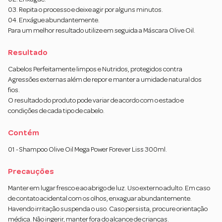
03. Repita o processo e deixe agir por alguns minutos.
04. Enxágue abundantemente.
Para um melhor resultado utilize em seguida a Máscara Olive Oil.
Resultado
Cabelos Perfeitamente limpos e Nutridos, protegidos contra
Agressões externas além de repor e manter a umidade natural dos
fios.
O resultado do produto pode variar de acordo com o estado e
condições de cada tipo de cabelo.
Contém
01 - Shampoo Olive Oil Mega Power Forever Liss 300ml.
Precauções
Manter em lugar fresco e ao abrigo de luz. Uso externo adulto. Em caso
de contato acidental com os olhos, enxaguar abundantemente.
Havendo irritação suspenda o uso. Caso persista, procure orientação
médica. Não ingerir, manter fora do alcance de crianças.