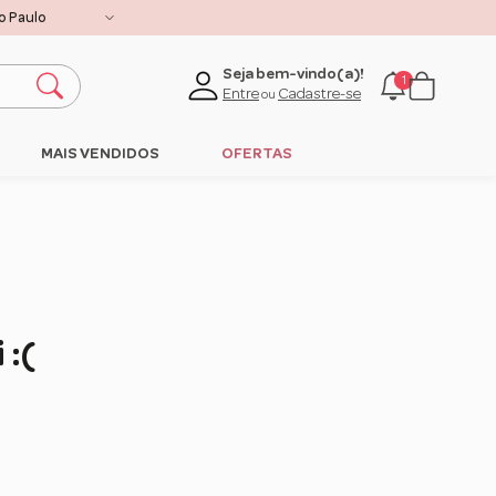
Seja bem-vindo(a)!
1
Entre
Cadastre-se
ou
MAIS VENDIDOS
OFERTAS
 :(