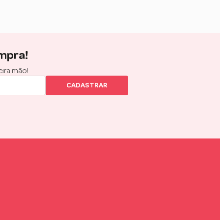
mpra!
eira mão!
CADASTRAR