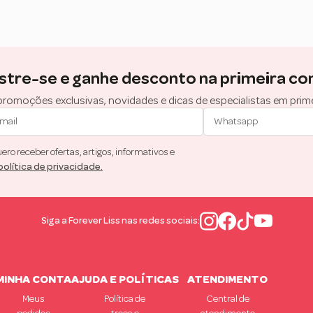
stre-se e ganhe desconto na primeira co
romoções exclusivas, novidades e dicas de especialistas em prim
ro receber ofertas, artigos, informativos e
política de privacidade.
Siga a Forever Liss nas redes sociais:
MINHA CONTA
AJUDA E POLÍTICAS
ATENDIMENTO
Meus
Política de
Central de