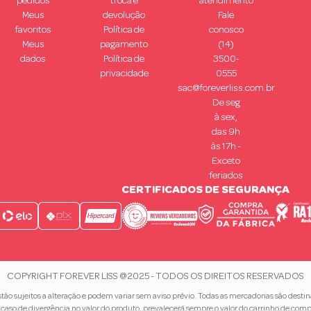
pedidos
troca e
atendimento
Meus
devolução
Fale
favoritos
Política de
conosco
Meus
pagamento
(14)
dados
Política de
3500-
privacidade
0555
sac@foreverliss.com.br
De seg
à sex,
das 9h
às 17h -
Exceto
feriados
CERTIFICADOS DE SEGURANÇA
COPYRIGHT FOREVER LISS @2025 - TODOS OS DIREITOS RESERVADOS
ão sujeitos a alteração e podem variar sem aviso prévio. Todas as mercadorias são desti
caso de divergência no valor do produto, prevalecerá sempre o valor do carrinho de comp