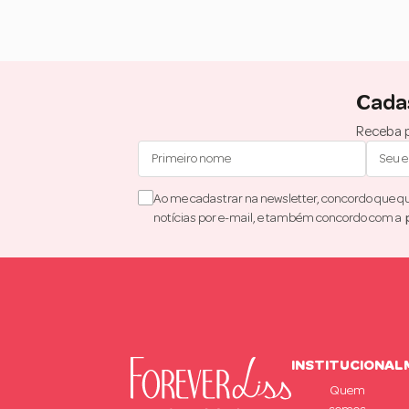
Cada
Receba p
Ao me cadastrar na newsletter, concordo que que
notícias por e-mail, e também concordo com a
INSTITUCIONAL
Quem