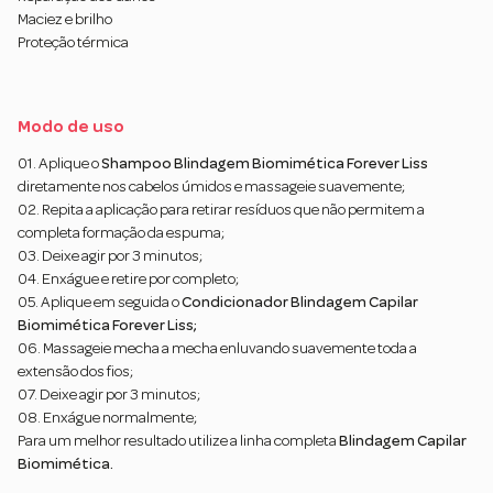
Maciez e brilho
Proteção térmica
Modo de uso
01. Aplique o
Shampoo Blindagem Biomimética Forever Liss
diretamente nos cabelos úmidos e massageie suavemente;
02. Repita a aplicação para retirar resíduos que não permitem a
completa formação da espuma;
03. Deixe agir por 3 minutos;
04. Enxágue e retire por completo;
05. Aplique em seguida o
Condicionador Blindagem Capilar
Biomimética Forever Liss;
06. Massageie mecha a mecha enluvando suavemente toda a
extensão dos fios;
07. Deixe agir por 3 minutos;
08. Enxágue normalmente;
Para um melhor resultado utilize a linha completa
Blindagem Capilar
Biomimética.