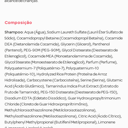
alcance de crianças.
Composição
Shampoo:
Aqua (Água), Sodium Laureth Sulfate (Lauril Éter Sulfato de
Sódio), Cocamidopropyl Betaine (Cocamidopropil Betaína), Cocamide
DEA (Dietanolamida Cocamida), Glycerin (Glicerol), Panthenol
(Pantenol), PEG-90M (PEG-90M), Glycol Distearate (Diestearato de
Etilenoglicol), Cocamide MEA (Monoetanolamima de Cocamida),
Glycol Stearate (Monoestearato de Etilenoglicol), Parfum (Perfume),
Polyquaternium-7 (Poliquatérnio-7), Polyquaternium-10
(Poliquatérnio-10), Hydrolyzed Rice Protein (Proteína de Arroz
Hidrolisada), Carbocysteine (Carbocisteína), Serine (Serina), Glutamic
Acid (Ácido Glutâmico), Tamarindus Indica Fruit Extract (Extrato do
Fruto de Tamarindo), PEG-150 Distearate (Diestearato de PEG-150),
Disodium EDTA (Edetato Dissódico), Guar Hydroxypropyltrimonium
Chloride (Cloreto de Guar Hidroxipropriltrimônio),
Methylchloroisothiazolinone (Metilcloroisotiazolinona),
Methylisothiazolinone (Metilisotiazolinona), Citric Acid (Ácido Cítrico),
Butylphenyl Methylpropional (Butilfenil Metilpropional), Limonene