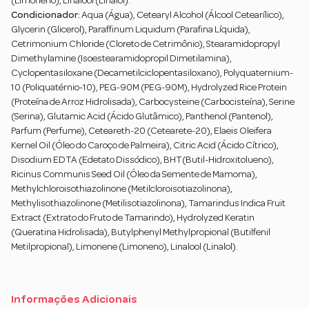
(Limoneno), Linalool (Linalol).
Condicionador:
Aqua (Água), Cetearyl Alcohol (Álcool Cetearílico),
Glycerin (Glicerol), Paraffinum Liquidum (Parafina Líquida),
Cetrimonium Chloride (Cloreto de Cetrimônio), Stearamidopropyl
Dimethylamine (Isoestearamidopropil Dimetilamina),
Cyclopentasiloxane (Decametilciclopentasiloxano), Polyquaternium-
10 (Poliquatérnio-10), PEG-90M (PEG-90M), Hydrolyzed Rice Protein
(Proteína de Arroz Hidrolisada), Carbocysteine (Carbocisteína), Serine
(Serina), Glutamic Acid (Ácido Glutâmico), Panthenol (Pantenol),
Parfum (Perfume), Ceteareth-20 (Cetearete-20), Elaeis Oleifera
Kernel Oil (Óleo do Caroço de Palmeira), Citric Acid (Ácido Cítrico),
Disodium EDTA (Edetato Dissódico), BHT(Butil-Hidroxitolueno),
Ricinus Communis Seed Oil (Óleo da Semente de Mamoma),
Methylchloroisothiazolinone (Metilcloroisotiazolinona),
Methylisothiazolinone (Metilisotiazolinona), Tamarindus Indica Fruit
Extract (Extrato do Fruto de Tamarindo), Hydrolyzed Keratin
(Queratina Hidrolisada), Butylphenyl Methylpropional (Butilfenil
Metilpropional), Limonene (Limoneno), Linalool (Linalol).
Informações Adicionais