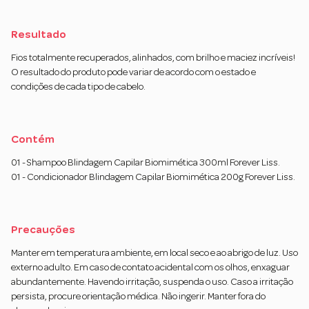
Resultado
Fios totalmente recuperados, alinhados, com brilho e maciez incríveis!
O resultado do produto pode variar de acordo com o estado e
condições de cada tipo de cabelo.
Contém
01 - Shampoo Blindagem Capilar Biomimética 300ml Forever Liss.
01 - Condicionador Blindagem Capilar Biomimética 200g Forever Liss.
Precauções
Manter em temperatura ambiente, em local seco e ao abrigo de luz. Uso
externo adulto. Em caso de contato acidental com os olhos, enxaguar
abundantemente. Havendo irritação, suspenda o uso. Caso a irritação
persista, procure orientação médica. Não ingerir. Manter fora do