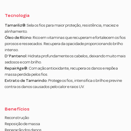
Tecnologia
Tamariliz®:
Sela os fios para maior proteção, resistência, maciez e
alinhamento.
Óleo de Rícino:
Rico em vitaminas que recuperam e fortalecem os fios
porosos e ressecados. Recupera da opacidade proporcionando brilho
intenso.
D’ Pantenol:
Hidrata profundamente os cabelos, deixando muito mais
sedosos e com brilho.
RepairAge®:
Com ação antioxidante, recupera os danos e repõe a
massa perdida pelos fios.
Extrato de Tamarindo:
Protege os fios, intensifica o brilho e previne
contra os danos causados pelo calor e raios UV.
Benefícios
Reconstrução
Reposição de massa
Reparação dos danos