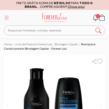
FRETE GRÁTIS ACIMA DE
R$150,00
PARA
TODO O
BRASIL
... COMPRE AGORA!!!
Clique aqui
1
Home
/
Linha de Produtos Forever Liss
/
Blindagem Capilar
/
Shampoo e
Condicionador Blindagem Capilar - Forever Liss