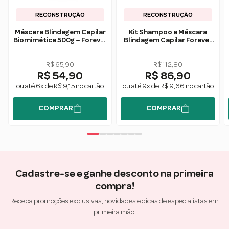
RECONSTRUÇÃO
RECONSTRUÇÃO
Máscara Blindagem Capilar
Kit Shampoo e Máscara
Biomimética 500g – Forever
Blindagem Capilar Forever
Liss
Liss
R$ 65,90
R$ 112,80
R$ 54,90
R$ 86,90
ou até 6x de R$ 9,15 no cartão
ou até 9x de R$ 9,66 no cartão
COMPRAR
COMPRAR
Cadastre-se e ganhe desconto na primeira
compra!
Receba promoções exclusivas, novidades e dicas de especialistas em
primeira mão!