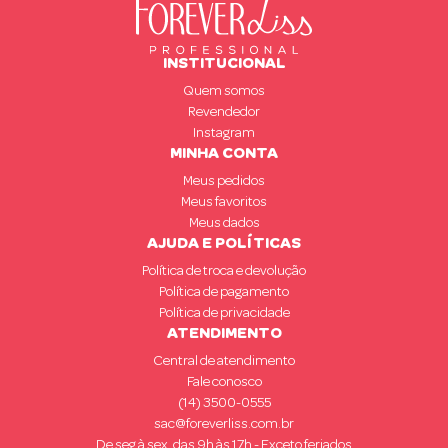
INSTITUCIONAL
Quem somos
Revendedor
Instagram
MINHA CONTA
Meus pedidos
Meus favoritos
Meus dados
AJUDA E POLÍTICAS
Política de troca e devolução
Política de pagamento
Política de privacidade
ATENDIMENTO
Central de atendimento
Fale conosco
(14) 3500-0555
sac@foreverliss.com.br
De seg à sex, das 9h às 17h - Exceto feriados