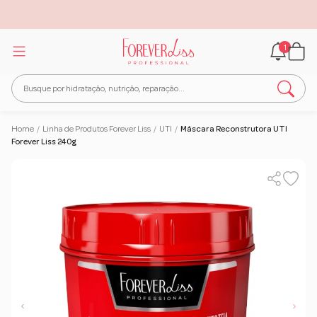
1
Home
/
Linha de Produtos Forever Liss
/
UTI
/
Máscara Reconstrutora UTI
Forever Liss 240g