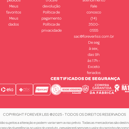
pedidos
troca e
atendimento
Meus
devolução
Fale
favoritos
Política de
conosco
Meus
pagamento
(14)
dados
Política de
3500-
privacidade
0555
sac@foreverliss.com.br
De seg
à sex,
das 9h
às 17h -
Exceto
feriados
CERTIFICADOS DE SEGURANÇA
COPYRIGHT FOREVER LISS @2025 - TODOS OS DIREITOS RESERVADOS
ão sujeitos a alteração e podem variar sem aviso prévio. Todas as mercadorias são desti
caso de divergência no valor do produto, prevalecerá sempre o valor do carrinho de comp