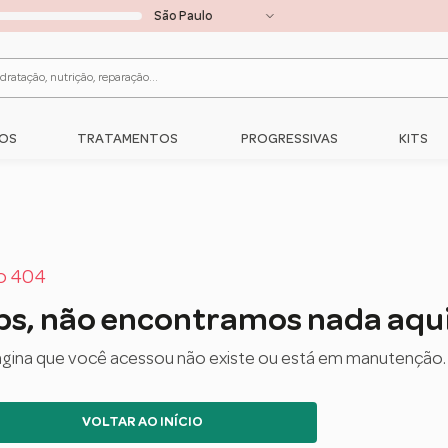
RÁTIS ACIMA DE
R$150,00
PARA
TODO O BRASIL
... COMPRE AGORA!!!
C
OS
TRATAMENTOS
PROGRESSIVAS
KITS
o 404
s, não encontramos nada aqui
ágina que você acessou não existe ou está em manutenção.
VOLTAR AO INÍCIO