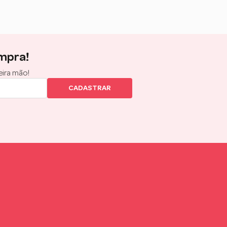
mpra!
eira mão!
CADASTRAR