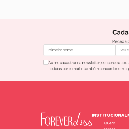
Cada
Receba p
Ao me cadastrar na newsletter, concordo que que
notícias por e-mail, e também concordo com a
INSTITUCIONAL
Quem