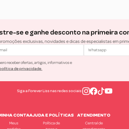
stre-se e ganhe desconto na primeira co
romoções exclusivas, novidades e dicas de especialistas em prim
ro receber ofertas, artigos, informativos e
política de privacidade.
Siga a Forever Liss nas redes sociais:
MINHA CONTA
AJUDA E POLÍTICAS
ATENDIMENTO
Meus
Política de
Central de