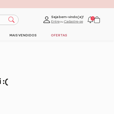
lique aqui
Seja bem-vindo(a)!
1
Entre
Cadastre-se
ou
MAIS VENDIDOS
OFERTAS
 :(