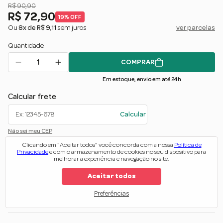
R$ 90,90
R$ 72,90
19% OFF
Ou
8x de R$ 9,11
sem juros
ver parcelas
Quantidade
COMPRAR
Em estoque, envio em até 24h
Calcular frete
Calcular
Não sei meu CEP
Clicando em "Aceitar todos" você concorda com a nossa
Política de
Privacidade
e com o armazenamento de cookies no seu dispositivo para
Veja nas redes
melhorar a experiência e navegação no site.
Aceitar todos
Preferências