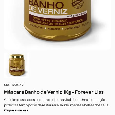
SKU: 123937
Máscara Banho de Verniz 1Kg - Forever Liss
Cabelos ressecados perdem o brilho e a vitalidade. Uma hidratação
poderosa tem o poder de restaurar a saúde, maciez e beleza dos seus
Clique e saiba +
fios, controlando o frizz e alinhando as cutículas.