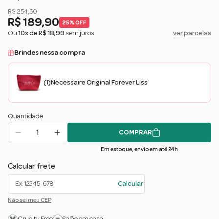
profundamente, recuperar a vitalidade dos fios e proporcionar aquele
R$ 254,50
efeito de salão em casa.
R$ 189,90
25% OFF
Ou
10x de R$ 18,99
sem juros
ver parcelas
Brindes nessa compra
(1)
Necessaire Original Forever Liss
Quantidade
COMPRAR
Em estoque, envio em até 24h
Calcular frete
Calcular
Não sei meu CEP