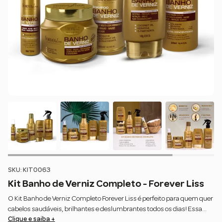
SKU: KIT0063
Kit Banho de Verniz Completo - Forever Liss
O Kit Banho de Verniz Completo Forever Liss é perfeito para quem quer
cabelos saudáveis, brilhantes e deslumbrantes todos os dias! Essa
Clique e saiba +
linha é sucesso entre nossas clientes, foi desenvolvida para hidratar