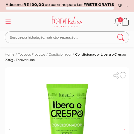
FRETE GRÁTIS ACIMA DE
R$150,00
PARA
TODO O
BRASIL
... COMPRE AGORA!!!
Clique aqui
1
Home
/
Todos os Produtos
/
Condicionador
/
Condicionador Libera o Crespo
200g - Forever Liss