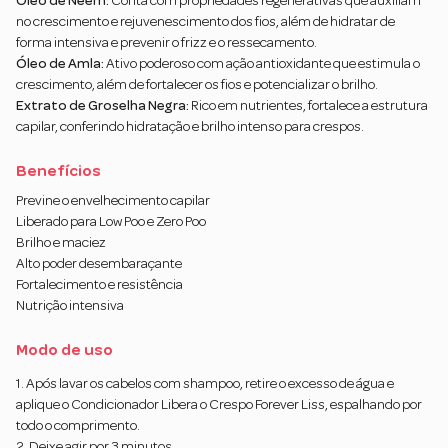
Óleo de Neem:
Conta com propriedades regenerativas que auxiliam
no crescimento e rejuvenescimento dos fios, além de hidratar de
forma intensiva e prevenir o frizz e o ressecamento.
Óleo de Amla:
Ativo poderoso com ação antioxidante que estimula o
crescimento, além de fortalecer os fios e potencializar o brilho.
Extrato de Groselha Negra:
Rico em nutrientes, fortalece a estrutura
capilar, conferindo hidratação e brilho intenso para crespos.
Benefícios
Previne o envelhecimento capilar
Liberado para Low Poo e Zero Poo
Brilho e maciez
Alto poder desembaraçante
Fortalecimento e resistência
Nutrição intensiva
Modo de uso
1. Após lavar os cabelos com shampoo, retire o excesso de água e
aplique o Condicionador Libera o Crespo Forever Liss, espalhando por
todo o comprimento.
2. Deixe agir por 3 minutos.