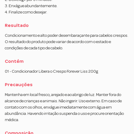
3. Enxágue abundantemente.
4. Finalize como desejar.
Resultado
Condicionamento e alto poder desembaraçante para cabelos crespos.
O resultado do produto pode variar de acordo com o estado e
condições de cada tipo de cabelo.
Contém
01 - Condicionador Libera o Crespo Forever Liss 200g
Precauções
Mantenha em local fresco, arejado e ao abrigo de luz. Manter fora do
alcance de crianças e animais. Não ingerir. Uso externo. Em caso de
contato com os olhos, enxágue imediatamente com água em
abundância. Havendo irritação suspenda o uso e procure orientação
médica.
Composição