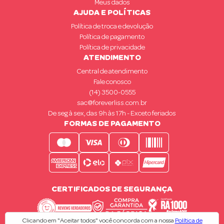
Meus dados
AJUDA E POLÍTICAS
Política de troca e devolução
Política de pagamento
Política de privacidade
ATENDIMENTO
Central de atendimento
Fale conosco
(14) 3500-0555
sac@foreverliss.com.br
De seg à sex, das 9h às 17h - Exceto feriados
FORMAS DE PAGAMENTO
CERTIFICADOS DE SEGURANÇA
Clicando em "Aceitar todos" você concorda com a nossa
Política de