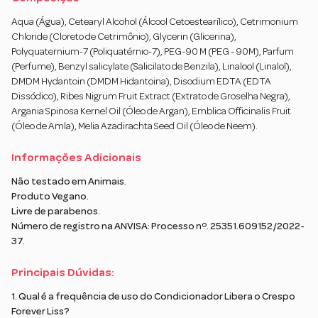
Aqua (Água), Cetearyl Alcohol (Álcool Cetoestearílico), Cetrimonium
Chloride (Cloreto de Cetrimônio), Glycerin (Glicerina),
Polyquaternium-7 (Poliquatérnio-7), PEG-90 M (PEG - 90M), Parfum
(Perfume), Benzyl salicylate (Salicilato de Benzila), Linalool (Linalol),
DMDM Hydantoin (DMDM Hidantoina), Disodium EDTA (EDTA
Dissódico), Ribes Nigrum Fruit Extract (Extrato de Groselha Negra),
Argania Spinosa Kernel Oil (Óleo de Argan), Emblica Officinalis Fruit
(Óleo de Amla), Melia Azadirachta Seed Oil (Óleo de Neem).
Informações Adicionais
Não testado em Animais.
Produto Vegano.
Livre de parabenos.
Número de registro na ANVISA: Processo nº. 25351.609152/2022-
37.
Principais Dúvidas:
1. Qual é a frequência de uso do Condicionador Libera o Crespo
Forever Liss?