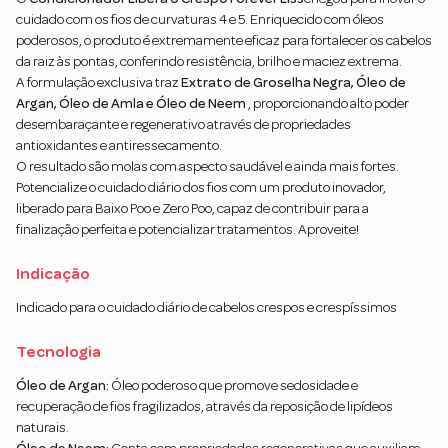
cuidado com os fios de curvaturas 4 e 5. Enriquecido com óleos
poderosos, o produto é extremamente eficaz para fortalecer os cabelos
da raiz às pontas, conferindo resistência, brilho e maciez extrema.
A formulação exclusiva traz
Extrato de Groselha Negra, Óleo de
Argan, Óleo de Amla e Óleo de Neem
, proporcionando alto poder
desembaraçante e regenerativo através de propriedades
antioxidantes e antiressecamento.
O resultado são molas com aspecto saudável e ainda mais fortes.
Potencialize o cuidado diário dos fios com um produto inovador,
liberado para Baixo Poo e Zero Poo, capaz de contribuir para a
finalização perfeita e potencializar tratamentos. Aproveite!
Indicação
Indicado para o cuidado diário de cabelos crespos e crespíssimos
Tecnologia
Óleo de Argan:
Óleo poderoso que promove sedosidade e
recuperação de fios fragilizados, através da reposição de lipídeos
naturais.