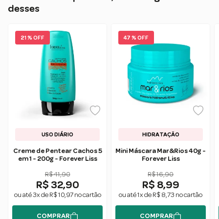
desses
21 % OFF
47 % OFF
USO DIÁRIO
HIDRATAÇÃO
Creme de Pentear Cachos 5
Mini Máscara Mar&Rios 40g -
em 1 - 200g - Forever Liss
Forever Liss
R$ 41,90
R$ 16,90
R$ 32,90
R$ 8,99
ou até 3x de R$ 10,97 no cartão
ou até 1x de R$ 8,73 no cartão
COMPRAR
COMPRAR