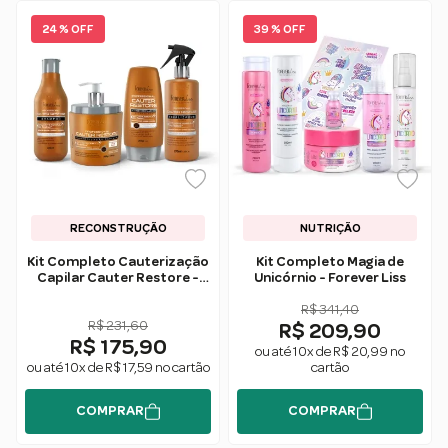
24 % OFF
39 % OFF
RECONSTRUÇÃO
NUTRIÇÃO
Kit Completo Cauterização
Kit Completo Magia de
Capilar Cauter Restore -
Unicórnio - Forever Liss
Forever Liss
R$ 341,40
R$ 231,60
R$ 209,90
R$ 175,90
ou até 10x de R$ 20,99 no
ou até 10x de R$ 17,59 no cartão
cartão
COMPRAR
COMPRAR