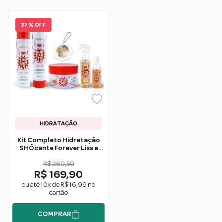
37 % OFF
HIDRATAÇÃO
Kit Completo Hidratação
SHÔcante Forever Liss e
Shopee
R$ 269,50
R$ 169,90
ou até 10x de R$ 16,99 no
cartão
COMPRAR