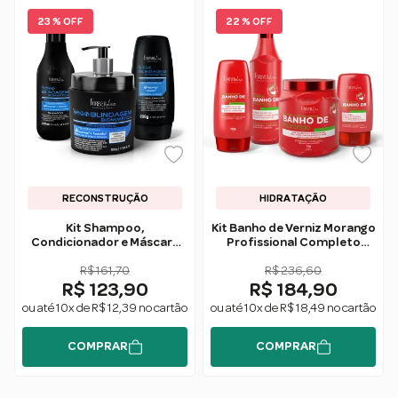
23 % OFF
22 % OFF
RECONSTRUÇÃO
HIDRATAÇÃO
Kit Shampoo,
Kit Banho de Verniz Morango
Condicionador e Máscara
Profissional Completo
Blindagem Capilar - Forever
Forever Liss
R$ 161,70
Liss
R$ 236,60
R$ 123,90
R$ 184,90
ou até 10x de R$ 12,39 no cartão
ou até 10x de R$ 18,49 no cartão
COMPRAR
COMPRAR