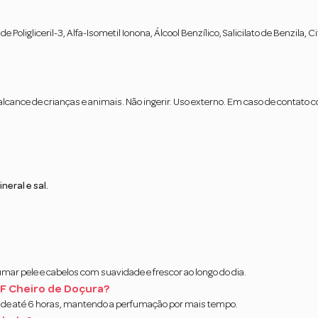
de Poligliceril-3, Alfa-Isometil Ionona, Álcool Benzílico, Salicilato de Benzila, 
 do alcance de crianças e animais. Não ingerir. Uso externo. Em caso de cont
eral e sal.
umar pele e cabelos com suavidade e frescor ao longo do dia.
F Cheiro de Doçura?
 de até 6 horas, mantendo a perfumação por mais tempo.