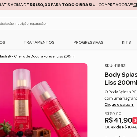
RÁTIS ACIMA DE
R$150,00
PARA
TODO O BRASIL
... COMPRE AGORA!!!
C
OS
TRATAMENTOS
PROGRESSIVAS
KITS
lash BFF Cheiro de Doçura Forever Liss 200ml
SKU: 41663
Body Splas
Liss 200m
O Body Splash BFF
com uma fragrânc
Clique e saiba +
doces e cheios de
um toque divertid
R$ 59,90
excelente fixaçã
R$ 41,90
3
frescor.
Ou
4x de R$ 10,4