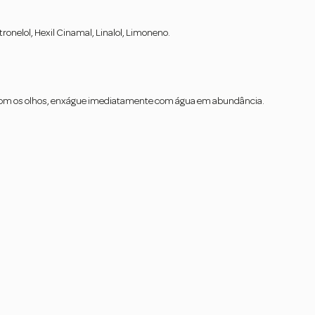
Citronelol, Hexil Cinamal, Linalol, Limoneno.
ato com os olhos, enxágue imediatamente com água em abundância.