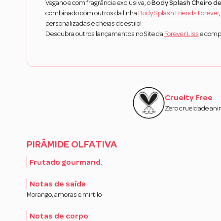
Vegano e com fragrância exclusiva, o
Body Splash Cheiro d
combinado com outros da linha
Body Splash Friends Forever
personalizadas e cheias de estilo!
Descubra outros lançamentos no Site da
Forever Liss
e compl
Cruelty Free
Zero crueldade ani
PIRÂMIDE OLFATIVA
Frutado gourmand.
Notas de saída
Morango, amoras e mirtilo
Notas de corpo