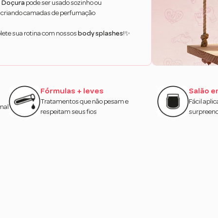
e Doçura
pode ser usado sozinho ou
, criando camadas de perfumação
ete sua rotina com nossos
body splashes
!✨
Fórmulas + leves
Salão e
Tratamentos que não pesam e
Fácil apli
mal
respeitam seus fios
surpreen