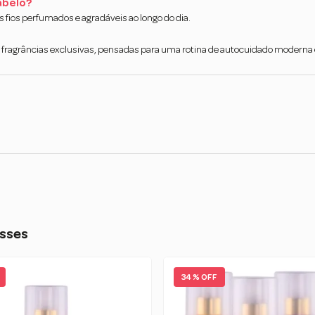
abelo?
s fios perfumados e agradáveis ao longo do dia.
e fragrâncias exclusivas, pensadas para uma rotina de autocuidado moderna 
sses
34 % OFF