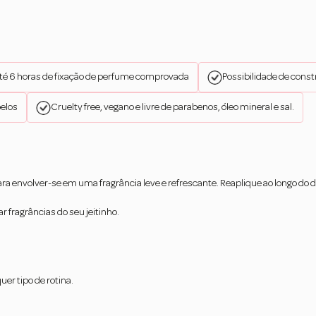
té 6 horas de fixação de perfume comprovada
Possibilidade de cons
belos
Cruelty free, vegano e livre de parabenos, óleo mineral e sal.
ara envolver-se em uma fragrância leve e refrescante. Reaplique ao longo do
r fragrâncias do seu jeitinho.
er tipo de rotina.