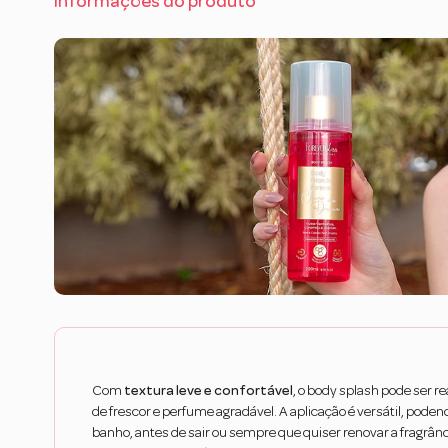
Informações do produto
Com
textura leve e confortável
, o body splash pode ser r
de frescor e perfume agradável. A aplicação é versátil, podend
banho, antes de sair ou sempre que quiser renovar a fragrânc