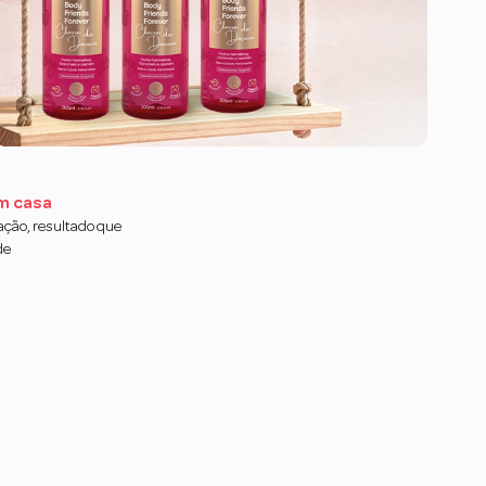
m casa
cação, resultado que
de