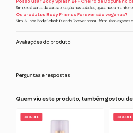
Posso usar Body Splash BFF Cheiro de Doçura no c
Sim, ele é pensado para aplicação nos cabelos, ajudando a manter o
Os produtos Body Friends Forever são veganos?
Sim. A linha Body Splash Friends Forever possui fórmulas veganas 
Avaliações do produto
Perguntas e respostas
Quem viu este produto, também gostou de
30 % OFF
30 % OFF