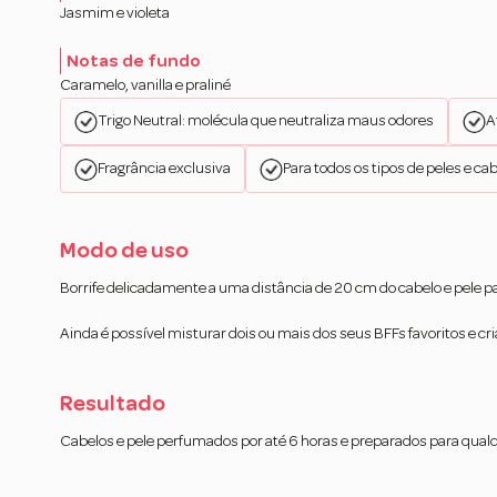
Jasmim e violeta
Notas de fundo
Caramelo, vanilla e praliné
Trigo Neutral: molécula que neutraliza maus odores
A
Fragrância exclusiva
Para todos os tipos de peles e ca
Modo de uso
Borrife delicadamente a uma distância de 20 cm do cabelo e pele p
Ainda é possível misturar dois ou mais dos seus BFFs favoritos e cria
Resultado
Cabelos e pele perfumados por até 6 horas e preparados para qualqu