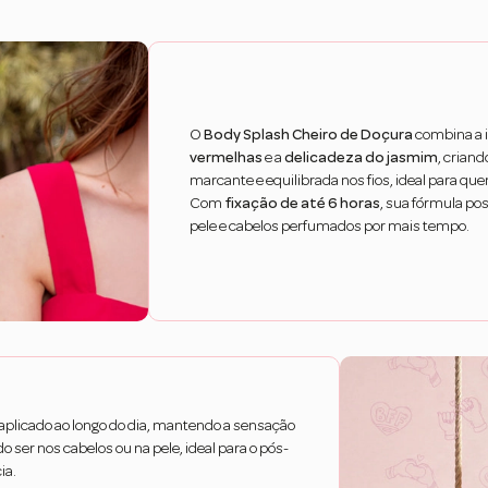
O
Body Splash Cheiro de Doçura
combina a i
vermelhas
e a
delicadeza do jasmim
, crian
marcante e equilibrada nos fios, ideal para q
Com
fixação de até 6 horas
, sua fórmula po
pele e cabelos perfumados por mais tempo.
eaplicado ao longo do dia, mantendo a sensação
o ser nos cabelos ou na pele, ideal para o pós-
ia.