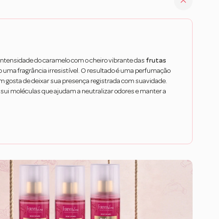
ntensidade do caramelo com o cheiro vibrante das
frutas
do uma fragrância irresistível. O resultado é uma perfumação
uem gosta de deixar sua presença registrada com suavidade.
ssui moléculas que ajudam a neutralizar odores e manter a