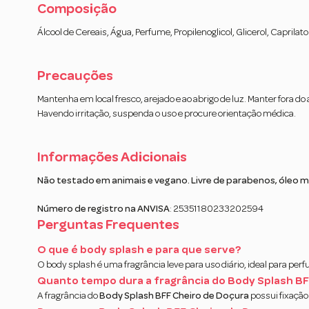
Composição
Álcool de Cereais, Água, Perfume, Propilenoglicol, Glicerol, Caprilato 
Precauções
Mantenha em local fresco, arejado e ao abrigo de luz. Manter fora
Havendo irritação, suspenda o uso e procure orientação médica.
Informações Adicionais
Não testado em animais e vegano. Livre de parabenos, óleo min
Número de registro na ANVISA
: 25351180233202594
Perguntas Frequentes
O que é body splash e para que serve?
O body splash é uma fragrância leve para uso diário, ideal para perf
Quanto tempo dura a fragrância do Body Splash BF
A fragrância do
Body Splash BFF Cheiro de Doçura
possui fixação