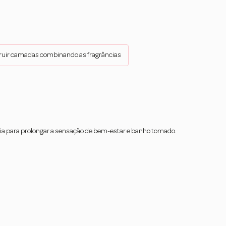
truir camadas combinando as fragrâncias
 dia para prolongar a sensação de bem-estar e banho tomado.