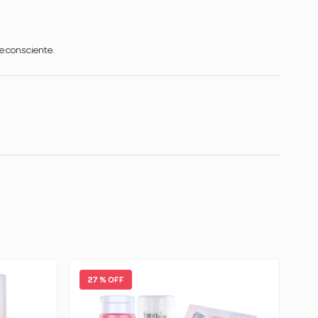
e consciente.
27 % OFF
2